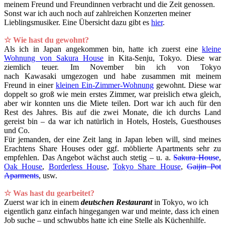
meinem Freund und Freundinnen verbracht und die Zeit genossen.
Sonst war ich auch noch auf zahlreichen Konzerten meiner
Lieblingsmusiker. Eine Übersicht dazu gibt es
hier
.
☆ Wie hast du gewohnt?
Als ich in Japan angekommen bin, hatte ich zuerst eine
kleine
Wohnung von Sakura House
in Kita-Senju, Tokyo. Diese war
ziemlich teuer. Im November bin ich von Tokyo
nach Kawasaki umgezogen und habe zusammen mit meinem
Freund in einer
kleinen Ein-Zimmer-Wohnung
gewohnt. Diese war
doppelt so groß wie mein erstes Zimmer, war preislich etwa gleich,
aber wir konnten uns die Miete teilen. Dort war ich auch für den
Rest des Jahres. Bis auf die zwei Monate, die ich durchs Land
gereist bin – da war ich natürlich in Hotels, Hostels, Guesthouses
und Co.
Für jemanden, der eine Zeit lang in Japan leben will, sind meines
Erachtens Share Houses oder ggf. möblierte Apartments sehr zu
empfehlen. Das Angebot wächst auch stetig – u. a.
Sakura House
,
Oak House
,
Borderless House
,
Tokyo Share House
,
Gaijin Pot
Aparments
, usw.
☆ Was hast du gearbeitet?
Zuerst war ich in einem
deutschen Restaurant
in Tokyo, wo ich
eigentlich ganz einfach hingegangen war und meinte, dass ich einen
Job suche – und schwubbs hatte ich eine Stelle als Küchenhilfe.