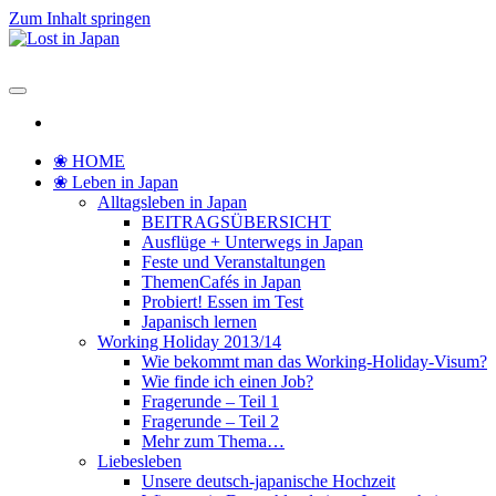
Zum Inhalt springen
Lost in Japan
Yoko's Japan Blog
❀ HOME
❀ Leben in Japan
Alltagsleben in Japan
BEITRAGSÜBERSICHT
Ausflüge + Unterwegs in Japan
Feste und Veranstaltungen
ThemenCafés in Japan
Probiert! Essen im Test
Japanisch lernen
Working Holiday 2013/14
Wie bekommt man das Working-Holiday-Visum?
Wie finde ich einen Job?
Fragerunde – Teil 1
Fragerunde – Teil 2
Mehr zum Thema…
Liebesleben
Unsere deutsch-japanische Hochzeit