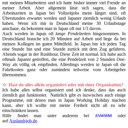
mit meinen Mitarbeitern und ich hatte bisher immer viel Freude an
meiner Arbeit. Aber allgemein lässt sich sagen, dass die
Arbeitszeiten in Japan bei Vollzeitjobs meist länger sind, oft
Überstunden erwartet werden und Japaner ziemlich wenig Urlaub
haben. Wenn ich mir in Deutschland meine 30 Urlaubstage
anschaue, da bekommt man in Japan oft nur 1/3 davon.
Auch werden in Japan oft
lange Pendelzeiten
hingenommen. In
Deutschland brauche ich 20 Minuten auf Arbeit und liege da bei
meinen Kollegen im guten Mittelfeld. In Japan bin ich jeden Tag
eine Stunde hin und eine Stunde zurück mit dem Zug gefahren.
Abends sogar in der Rushhour. Diese Zeit ist normal. Ich habe auch
oftmals Japaner getroffen, die eine Pendelzeit von 2 Stunden One-
Way als völlig ok empfinden. Allerdings werden in Japan oft die
Fahrtkosten ganz oder zumindest teilweise vom Arbeitgeber
übernommen.
☆ Hast du alles allein organisiert oder mit einer Organisation?
Ich habe alles selbst organisiert und ich denke, dass das auch
ziemlich gut funktionier. Natürlich gibt es inzwischen auch einige
Programme, mit denen man in Japan Working Holiday machen
kann, aber ich wollte mir meine Freiheit nicht all zu sehr
einschränken lassen.
Hilfe findet man unter anderem bei
JAWHM
oder
auf
Auslandsjob.de
.