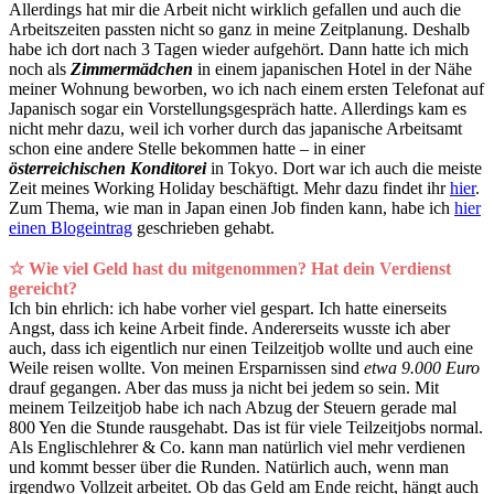
Allerdings hat mir die Arbeit nicht wirklich gefallen und auch die
Arbeitszeiten passten nicht so ganz in meine Zeitplanung. Deshalb
habe ich dort nach 3 Tagen wieder aufgehört. Dann hatte ich mich
noch als
Zimmermädchen
in einem japanischen Hotel in der Nähe
meiner Wohnung beworben, wo ich nach einem ersten Telefonat auf
Japanisch sogar ein Vorstellungsgespräch hatte. Allerdings kam es
nicht mehr dazu, weil ich vorher durch das japanische Arbeitsamt
schon eine andere Stelle bekommen hatte –
in einer
österreichischen Konditorei
in Tokyo. Dort war ich auch die meiste
Zeit meines Working Holiday beschäftigt. Mehr dazu findet ihr
hier
.
Zum Thema, wie man in Japan einen Job finden kann, habe ich
hier
einen Blogeintrag
geschrieben gehabt.
☆ Wie viel Geld hast du mitgenommen? Hat dein Verdienst
gereicht?
Ich bin ehrlich: ich habe vorher viel gespart. Ich hatte einerseits
Angst, dass ich keine Arbeit finde. Andererseits wusste ich aber
auch, dass ich eigentlich nur einen Teilzeitjob wollte und auch eine
Weile reisen wollte. Von meinen Ersparnissen sind
etwa 9.000 Euro
drauf gegangen. Aber das muss ja nicht bei jedem so sein. Mit
meinem Teilzeitjob habe ich nach Abzug der Steuern gerade mal
800 Yen die Stunde rausgehabt. Das ist für viele Teilzeitjobs normal.
Als Englischlehrer & Co. kann man natürlich viel mehr verdienen
und kommt besser über die Runden. Natürlich auch, wenn man
irgendwo Vollzeit arbeitet. Ob das Geld am Ende reicht, hängt auch