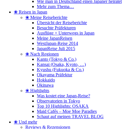
Wie man in Deutschland einen Japaner heiratet
Mehr zum Thema…
❀ Reisen in Japan
❀ Meine Reiseberichte
Übersicht der Reiseberichte
Besuchte Präfekturen
Ausflüge + Unterwegs in Japan
Meine JapanReisen
WestJapan-Reise 2014
JapanReise Juli 2015
❀ Nach Regionen
Kanto (Tokyo & Co.)
Kansai (Osaka, Kyoto, …)
Kyushu (Fukuoka & Co.)
Okayama Präfektur
Hokkaido
Okinawa
❀ Highlights
Was kostet eine Japan-Reise?
Observatorien in Tokyo
Top 10 Highlights: OSAKA
Maid Cafés – Moe Moe Paradies
Schaut auf meinen TRAVEL BLOG
❀ Und mehr
Reviews & Rezensionen