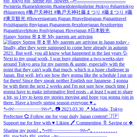
Happy Spring 🌸🌷🌸 My parents are arriving