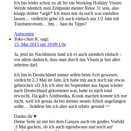
Ich bin leider schon zu alt für ein Working Holiday Visum.
Werde nämlich zum Zeitpunkt meiner Reise 31 sein, also
knapp drüber *argh* Ich muss mir da noch was einfallen
lassen… vielleicht gehe ich auch einfach nur 1/2 Jahr mit
Touristenvisum… hm… hast du Tipps?
Antworten
Yoko-chan K.
sagt:
15. Mai 2015 um 19:09 Uhr
Ja, jetzt im Nachhinein fand ich es auch ziemlich einfach –
vor allem dadurch, dass man durch das Visum ja fast alles
arbeiten darf.
Ich bin in Deutschland immer selten beim Arzt gewesen,
vielleicht 2-3 Mal im Jahr. Ich habe mir auch noch nie etwas
gebrochen xD Als ich aber im September aus Japan wieder
nach Deutschland gekommen war, hatte es mich total
erwischt. Da gab's Antibiotika. Krank machen konnte ich nur
nicht, weil ich genau da bei meiner neuen Arbeit angefangen
sollte… Seitdem bin ich aber auch relativ gesund ^^
Danke dir ♥
Deine Seite ist mir bei dem Ganzen auch ein großes Vorbild
:3 Mal gucken, ob ich auch irgendwann mal noch auf