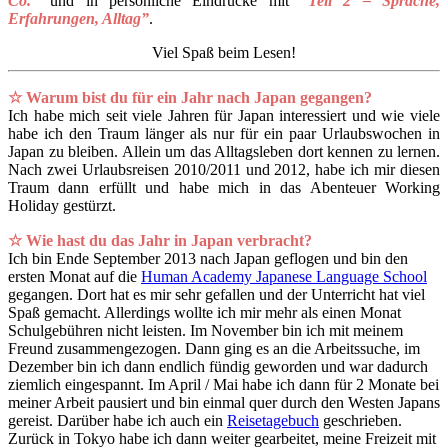
Co.”
und in persönliche Eindrücke mit
“Teil 2 – Sprache,
Erfahrungen, Alltag”
.
Viel Spaß beim Lesen!
☆ Warum bist du für ein Jahr nach Japan gegangen?
Ich habe mich seit viele Jahren für Japan interessiert und wie viele
habe ich den Traum länger als nur für ein paar Urlaubswochen in
Japan zu bleiben. Allein um das Alltagsleben dort kennen zu lernen.
Nach zwei Urlaubsreisen 2010/2011 und 2012, habe ich mir diesen
Traum dann erfüllt und habe mich in das Abenteuer Working
Holiday gestürzt.
☆ Wie hast du das Jahr in Japan verbracht?
Ich bin Ende September 2013 nach Japan geflogen und bin den
ersten Monat auf die
Human Academy Japanese Language School
gegangen. Dort hat es mir sehr gefallen und der Unterricht hat viel
Spaß gemacht. Allerdings wollte ich mir mehr als einen Monat
Schulgebühren nicht leisten. Im November bin ich mit meinem
Freund zusammengezogen. Dann ging es an die Arbeitssuche, im
Dezember bin ich dann endlich fündig geworden und war dadurch
ziemlich eingespannt. Im April / Mai habe ich dann für 2 Monate bei
meiner Arbeit pausiert und bin einmal quer durch den Westen Japans
gereist. Darüber habe ich auch ein
Reisetagebuch
geschrieben.
Zurück in Tokyo habe ich dann weiter gearbeitet, meine Freizeit mit