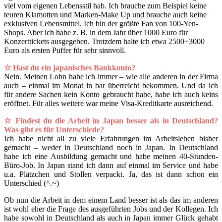
viel vom eigenen Lebensstil hab. Ich brauche zum Beispiel keine
teuren Klamotten und Marken-Make Up und brauche auch keine
exklusiven Lebensmittel. Ich bin der größte Fan von 100-Yen-
Shops. Aber ich habe z. B. in dem Jahr über 1000 Euro für
Konzerttickets ausgegeben. Trotzdem halte ich etwa 2500~3000
Euro als ersten Puffer für sehr sinnvoll.
☆ Hast du ein japanisches Bankkonto?
Nein. Meinen Lohn habe ich immer – wie alle anderen in der Firma
auch – einmal im Monat in bar überreicht bekommen. Und da ich
für andere Sachen kein Konto gebraucht habe, habe ich auch keins
eröffnet. Für alles weitere war meine Visa-Kreditkarte ausreichend.
☆ Findest du die Arbeit in Japan besser als in Deutschland?
Was gibt es für Unterschiede?
Ich habe nicht all zu viele Erfahrungen im Arbeitsleben bisher
gemacht – weder in Deutschland noch in Japan. In Deutschland
habe ich eine Ausbildung gemacht und habe meinen 40-Stunden-
Büro-Job. In Japan stand ich dann auf einmal im Service und habe
u.a. Plätzchen und Stollen verpackt. Ja, das ist dann schon ein
Unterschied (^.~)
Ob nun die Arbeit in dem einem Land besser ist als das im anderen
ist wohl eher die Frage des ausgeführten Jobs und der Kollegen. Ich
habe sowohl in Deutschland als auch in Japan immer Glück gehabt