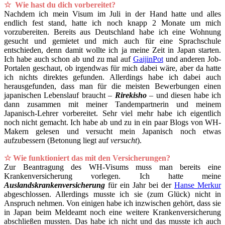
☆
Wie hast du dich vorbereitet?
Nachdem ich mein Visum im Juli in der Hand hatte und alles
endlich fest stand, hatte ich noch knapp 2 Monate um mich
vorzubereiten. Bereits aus Deutschland habe ich eine Wohnung
gesucht und gemietet und mich auch für eine Sprachschule
entschieden, denn damit wollte ich ja meine Zeit in Japan starten.
Ich habe auch schon ab und zu mal auf
GaijinPot
und anderen Job-
Portalen geschaut, ob irgendwas für mich dabei wäre, aber da hatte
ich nichts direktes gefunden. Allerdings habe ich dabei auch
herausgefunden, dass man für die meisten Bewerbungen einen
japanischen Lebenslauf braucht
–
Rirekisho
–
und diesen habe ich
dann zusammen mit meiner Tandempartnerin und meinem
Japanisch-Lehrer vorbereitet. Sehr viel mehr habe ich eigentlich
noch nicht gemacht. Ich habe ab und zu in ein paar Blogs von WH-
Makern gelesen und versucht mein Japanisch noch etwas
aufzubessern (Betonung liegt auf
versucht
).
☆ Wie funktioniert das mit den Versicherungen?
Zur Beantragung des WH-Visums muss man bereits eine
Krankenversicherung vorlegen. Ich hatte meine
Auslandskrankenversicherung
für ein Jahr bei der
Hanse Merkur
abgeschlossen. Allerdings musste ich sie (zum Glück) nicht in
Anspruch nehmen. Von einigen habe ich inzwischen gehört, dass sie
in Japan beim Meldeamt noch eine weitere Krankenversicherung
abschließen mussten. Das habe ich nicht und das musste ich auch