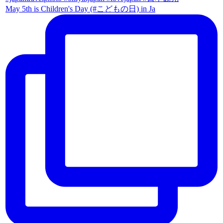
May 5th is Children's Day (#こどもの日) in Ja