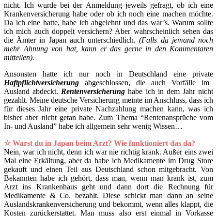
nicht. Ich wurde bei der Anmeldung jeweils gefragt, ob ich eine
Krankenversicherung habe oder ob ich noch eine machen möchte.
Da ich eine hatte, habe ich abgelehnt und das war’s. Warum sollte
ich mich auch doppelt versichern? Aber wahrscheinlich sehen das
die Ämter in Japan auch unterschiedlich.
(Falls da jemand noch
mehr Ahnung von hat, kann er das gerne in den Kommentaren
mitteilen).
Ansonsten hatte ich nur noch in Deutschland eine private
Haftpflichtversicherung
abgeschlossen, die auch Vorfälle im
Ausland abdeckt.
Rentenversicherung
habe ich in dem Jahr nicht
gezahlt. Meine deutsche Versicherung meinte im Anschluss, dass ich
für dieses Jahr eine private Nachzahlung machen kann, was ich
bisher aber nicht getan habe. Zum Thema “Rentenansprüche vom
In- und Ausland” habe ich allgemein sehr wenig Wissen…
☆ Warst du in Japan beim Arzt? Wie funktioniert das da?
Nein, war ich nicht, denn ich war nie richtig krank. Außer eins zwei
Mal eine Erkältung, aber da habe ich Medikamente im Drug Store
gekauft und einen Teil aus Deutschland schon mitgebracht. Von
Bekannten habe ich gehört, dass man, wenn man krank ist, zum
Arzt ins Krankenhaus geht und dann dort die Rechnung für
Medikamente & Co. bezahlt. Diese schickt man dann an seine
Auslandskrankenversicherung und bekommt, wenn alles klappt, die
Kosten zurückerstattet. Man muss also erst einmal in Vorkasse