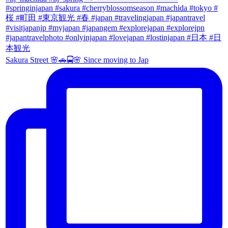
Sakura Street 🌸🚗🚍🌸 Since moving to Jap