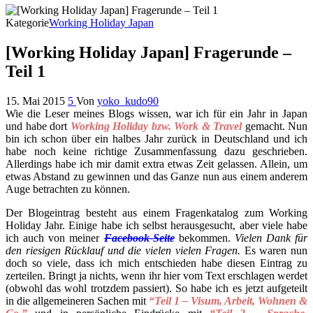
Kategorie
Working Holiday Japan
[Working Holiday Japan] Fragerunde –
Teil 1
15. Mai 2015
5
Von
yoko_kudo90
Wie die Leser meines Blogs wissen, war ich für ein Jahr in Japan
und habe dort
Working Holiday bzw. Work & Travel
gemacht. Nun
bin ich schon über ein halbes Jahr zurück in Deutschland und ich
habe noch keine richtige Zusammenfassung dazu geschrieben.
Allerdings habe ich mir damit extra etwas Zeit gelassen. Allein, um
etwas Abstand zu gewinnen und das Ganze nun aus einem anderem
Auge betrachten zu können.
Der Blogeintrag besteht aus einem Fragenkatalog zum Working
Holiday Jahr. Einige habe ich selbst herausgesucht, aber viele habe
ich auch von meiner
Facebook-Seite
bekommen.
Vielen Dank für
den riesigen Rücklauf und die vielen vielen Fragen.
Es waren nun
doch so viele, dass ich mich entschieden habe diesen Eintrag zu
zerteilen. Bringt ja nichts, wenn ihr hier vom Text erschlagen werdet
(obwohl das wohl trotzdem passiert). So habe ich es jetzt aufgeteilt
in die allgemeineren Sachen mit
“Teil 1 – Visum, Arbeit, Wohnen &