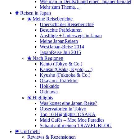
Wie man in Deutschland einen Japaner heiratet
Mehr zum Thema…
❀ Reisen in Japan
❀ Meine Reiseberichte
Übersicht der Reiseberichte
Besuchte Präfekturen
Ausflüge + Unterwegs in Japan
Meine JapanReisen
WestJapan-Reise 2014
JapanReise Juli 2015
❀ Nach Regionen
Kanto (Tokyo & Co.)
Kansai (Osaka, Kyoto, …)
Kyushu (Fukuoka & Co.)
Okayama Präfektur
Hokkaido
Okinawa
❀ Highlights
Was kostet eine Japan-Reise?
Observatorien in Tokyo
Top 10 Highlights: OSAKA
Maid Cafés – Moe Moe Paradies
Schaut auf meinen TRAVEL BLOG
❀ Und mehr
Reviews & Rezensionen