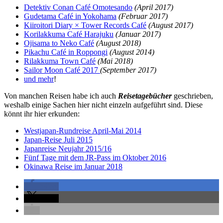
Detektiv Conan Café Omotesando
(April 2017)
Gudetama Café in Yokohama
(Februar 2017)
Kiiroitori Diary × Tower Records Café
(August 2017)
Korilakkuma Café Harajuku
(Januar 2017)
Ojisama to Neko Café
(August 2018)
Pikachu Café in Roppongi
(August 2014)
Rilakkuma Town Café
(Mai 2018)
Sailor Moon Café 2017
(September 2017)
und mehr
!
Von manchen Reisen habe ich auch
Reisetagebücher
geschrieben,
weshalb einige Sachen hier nicht einzeln aufgeführt sind. Diese
könnt ihr hier erkunden:
Westjapan-Rundreise April-Mai 2014
Japan-Reise Juli 2015
Japanreise Neujahr 2015/16
Fünf Tage mit dem JR-Pass im Oktober 2016
Okinawa Reise im Januar 2018
teilen
teilen