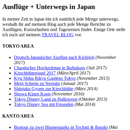
Ausflüge + Unterwegs in Japan
In meiner Zeit in Japan bin ich natürlich jede Menge unterwegs,
weshalb ihr auf meinem Blog auch jede Menge Berichte zu
Ausflügen, Kurzurlauben und Tagesreisen findet. Einige Orte stelle
ich euch auf meinem
TRAVEL BLOG
vor.
TOKYO AREA
Deutsch-Japanischer Ausflug nach Kichijoji
(November
2017)
Chaotischer Hochzeitstag in Ikebukuro
(Juli 2017)
Kirschblütenjagd 2017
(März/April 2017)
Kyu Shiba Rikyu Gardens Tokyo
(November 2013)
Meiji Schrein zu Neujahr
(Januar 2017)
Shinjuku Gyoen zur Kirschblüte
(März 2014)
Showa Kinen Koen
(November 2016)
Tokyo Disney Land zu Halloween
(Oktober 2013)
Tokyo Disney Sea mit Freunden
(Mai 2014)
KANTO AREA
Bustour zu zwei Blumenparks in Tochigi & Ibaraki
(Mai