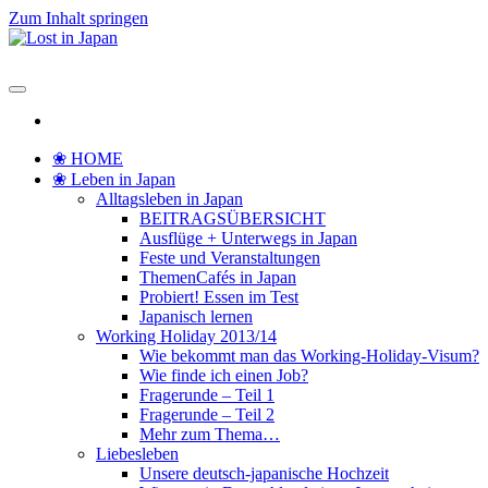
Zum Inhalt springen
Lost in Japan
Yoko's Japan Blog
❀ HOME
❀ Leben in Japan
Alltagsleben in Japan
BEITRAGSÜBERSICHT
Ausflüge + Unterwegs in Japan
Feste und Veranstaltungen
ThemenCafés in Japan
Probiert! Essen im Test
Japanisch lernen
Working Holiday 2013/14
Wie bekommt man das Working-Holiday-Visum?
Wie finde ich einen Job?
Fragerunde – Teil 1
Fragerunde – Teil 2
Mehr zum Thema…
Liebesleben
Unsere deutsch-japanische Hochzeit