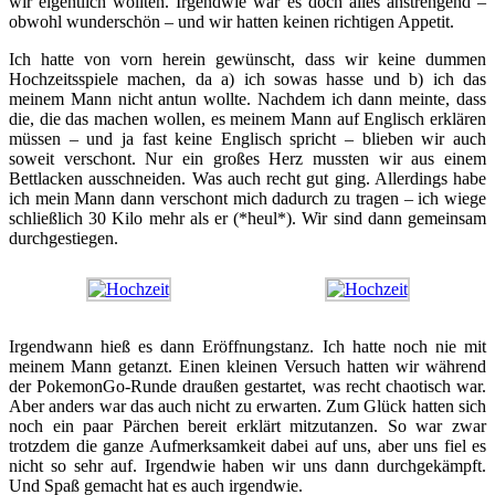
wir eigentlich wollten. Irgendwie war es doch alles anstrengend –
obwohl wunderschön – und wir hatten keinen richtigen Appetit.
Ich hatte von vorn herein gewünscht, dass wir keine dummen
Hochzeitsspiele machen, da a) ich sowas hasse und b) ich das
meinem Mann nicht antun wollte. Nachdem ich dann meinte, dass
die, die das machen wollen, es meinem Mann auf Englisch erklären
müssen – und ja fast keine Englisch spricht – blieben wir auch
soweit verschont. Nur ein großes Herz mussten wir aus einem
Bettlacken ausschneiden. Was auch recht gut ging. Allerdings habe
ich mein Mann dann verschont mich dadurch zu tragen – ich wiege
schließlich 30 Kilo mehr als er (*heul*). Wir sind dann gemeinsam
durchgestiegen.
Irgendwann hieß es dann Eröffnungstanz. Ich hatte noch nie mit
meinem Mann getanzt. Einen kleinen Versuch hatten wir während
der PokemonGo-Runde draußen gestartet, was recht chaotisch war.
Aber anders war das auch nicht zu erwarten. Zum Glück hatten sich
noch ein paar Pärchen bereit erklärt mitzutanzen. So war zwar
trotzdem die ganze Aufmerksamkeit dabei auf uns, aber uns fiel es
nicht so sehr auf. Irgendwie haben wir uns dann durchgekämpft.
Und Spaß gemacht hat es auch irgendwie.