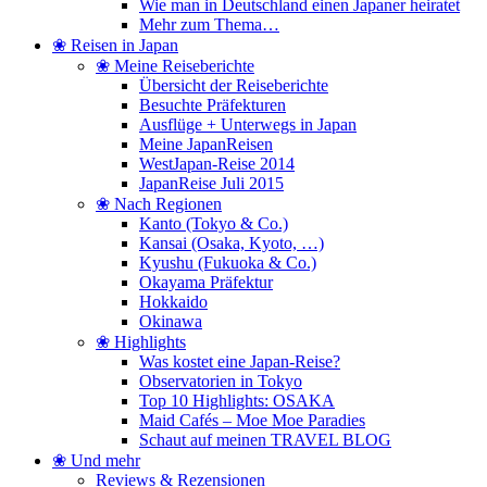
Wie man in Deutschland einen Japaner heiratet
Mehr zum Thema…
❀ Reisen in Japan
❀ Meine Reiseberichte
Übersicht der Reiseberichte
Besuchte Präfekturen
Ausflüge + Unterwegs in Japan
Meine JapanReisen
WestJapan-Reise 2014
JapanReise Juli 2015
❀ Nach Regionen
Kanto (Tokyo & Co.)
Kansai (Osaka, Kyoto, …)
Kyushu (Fukuoka & Co.)
Okayama Präfektur
Hokkaido
Okinawa
❀ Highlights
Was kostet eine Japan-Reise?
Observatorien in Tokyo
Top 10 Highlights: OSAKA
Maid Cafés – Moe Moe Paradies
Schaut auf meinen TRAVEL BLOG
❀ Und mehr
Reviews & Rezensionen