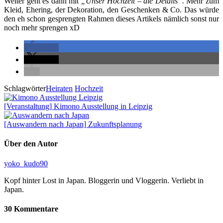
Weiter geht es dann mit
„Unser Hochzeit – die Details“.
Mehr zum
Kleid, Ehering, der Dekoration, den Geschenken & Co. Das würde
den eh schon gesprengten Rahmen dieses Artikels nämlich sonst nur
noch mehr sprengen xD
teilen
teilen
Schlagwörter
Heiraten
Hochzeit
[Veranstaltung] Kimono Ausstellung in Leipzig
[Auswandern nach Japan] Zukunftsplanung
Über den Autor
yoko_kudo90
Kopf hinter Lost in Japan. Bloggerin und Vloggerin. Verliebt in
Japan.
30 Kommentare