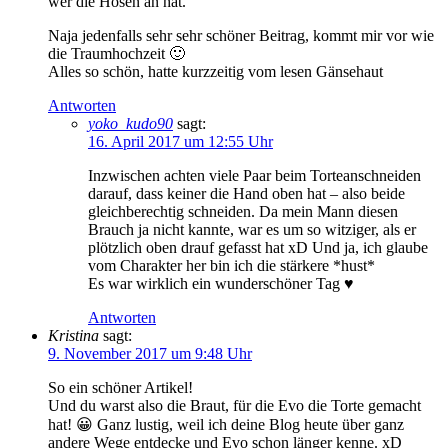
wer die Hosen an hat.
Naja jedenfalls sehr sehr schöner Beitrag, kommt mir vor wie
die Traumhochzeit 🙂
Alles so schön, hatte kurzzeitig vom lesen Gänsehaut
Antworten
yoko_kudo90
sagt:
16. April 2017 um 12:55 Uhr
Inzwischen achten viele Paar beim Torteanschneiden
darauf, dass keiner die Hand oben hat – also beide
gleichberechtig schneiden. Da mein Mann diesen
Brauch ja nicht kannte, war es um so witziger, als er
plötzlich oben drauf gefasst hat xD Und ja, ich glaube
vom Charakter her bin ich die stärkere *hust*
Es war wirklich ein wunderschöner Tag ♥
Antworten
Kristina
sagt:
9. November 2017 um 9:48 Uhr
So ein schöner Artikel!
Und du warst also die Braut, für die Evo die Torte gemacht
hat! 😀 Ganz lustig, weil ich deine Blog heute über ganz
andere Wege entdecke und Evo schon länger kenne. xD