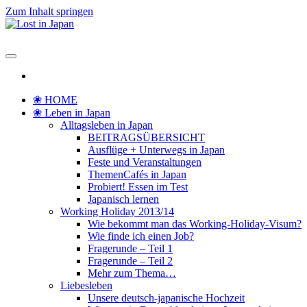
Zum Inhalt springen
Lost in Japan
Yoko's Japan Blog
❀ HOME
❀ Leben in Japan
Alltagsleben in Japan
BEITRAGSÜBERSICHT
Ausflüge + Unterwegs in Japan
Feste und Veranstaltungen
ThemenCafés in Japan
Probiert! Essen im Test
Japanisch lernen
Working Holiday 2013/14
Wie bekommt man das Working-Holiday-Visum?
Wie finde ich einen Job?
Fragerunde – Teil 1
Fragerunde – Teil 2
Mehr zum Thema…
Liebesleben
Unsere deutsch-japanische Hochzeit