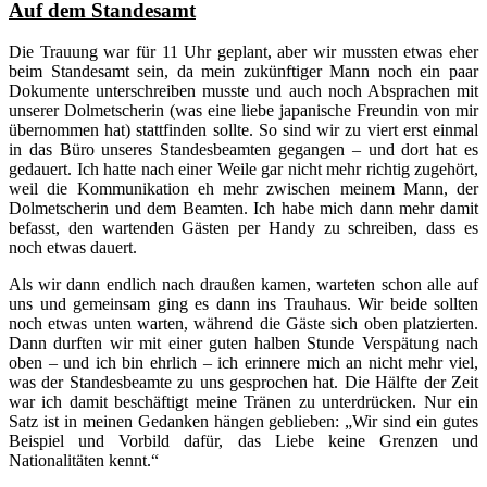
Auf dem Standesamt
Die Trauung war für 11 Uhr geplant, aber wir mussten etwas eher
beim Standesamt sein, da mein zukünftiger Mann noch ein paar
Dokumente unterschreiben musste und auch noch Absprachen mit
unserer Dolmetscherin (was eine liebe japanische Freundin von mir
übernommen hat) stattfinden sollte. So sind wir zu viert erst einmal
in das Büro unseres Standesbeamten gegangen – und dort hat es
gedauert. Ich hatte nach einer Weile gar nicht mehr richtig zugehört,
weil die Kommunikation eh mehr zwischen meinem Mann, der
Dolmetscherin und dem Beamten. Ich habe mich dann mehr damit
befasst, den wartenden Gästen per Handy zu schreiben, dass es
noch etwas dauert.
Als wir dann endlich nach draußen kamen, warteten schon alle auf
uns und gemeinsam ging es dann ins Trauhaus. Wir beide sollten
noch etwas unten warten, während die Gäste sich oben platzierten.
Dann durften wir mit einer guten halben Stunde Verspätung nach
oben – und ich bin ehrlich – ich erinnere mich an nicht mehr viel,
was der Standesbeamte zu uns gesprochen hat. Die Hälfte der Zeit
war ich damit beschäftigt meine Tränen zu unterdrücken. Nur ein
Satz ist in meinen Gedanken hängen geblieben: „Wir sind ein gutes
Beispiel und Vorbild dafür, das Liebe keine Grenzen und
Nationalitäten kennt.“