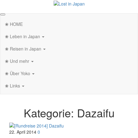
Zum
Inhalt
Lost in Japan
Yoko's Japan Blog
springen
❀ HOME
❀ Leben in Japan
❀ Reisen in Japan
❀ Und mehr
❀ Über Yoko
❀ Links
Kategorie:
Dazaifu
22. April 2014
0