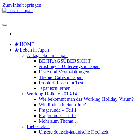
Zum Inhalt springen
Lost in Japan
Yoko's Japan Blog
❀ HOME
❀ Leben in Japan
Alltagsleben in Japan
BEITRAGSÜBERSICHT
Ausflüge + Unterwegs in Japan
Feste und Veranstaltungen
ThemenCafés in Japan
Probiert! Essen im Test
Japanisch lernen
Working Holiday 2013/14
Wie bekommt man das Working-Holiday-Visum?
Wie finde ich einen Job?
Fragerunde – Teil 1
Fragerunde – Teil 2
Mehr zum Thema…
Liebesleben
Unsere deutsch-japanische Hochzeit