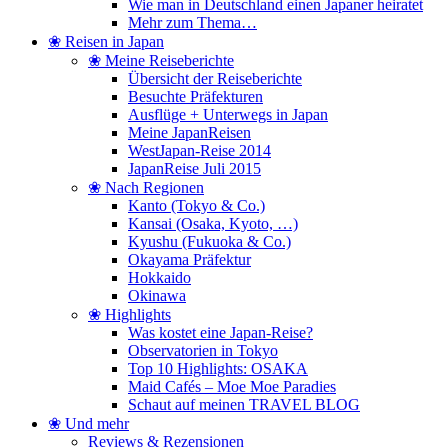
Wie man in Deutschland einen Japaner heiratet
Mehr zum Thema…
❀ Reisen in Japan
❀ Meine Reiseberichte
Übersicht der Reiseberichte
Besuchte Präfekturen
Ausflüge + Unterwegs in Japan
Meine JapanReisen
WestJapan-Reise 2014
JapanReise Juli 2015
❀ Nach Regionen
Kanto (Tokyo & Co.)
Kansai (Osaka, Kyoto, …)
Kyushu (Fukuoka & Co.)
Okayama Präfektur
Hokkaido
Okinawa
❀ Highlights
Was kostet eine Japan-Reise?
Observatorien in Tokyo
Top 10 Highlights: OSAKA
Maid Cafés – Moe Moe Paradies
Schaut auf meinen TRAVEL BLOG
❀ Und mehr
Reviews & Rezensionen