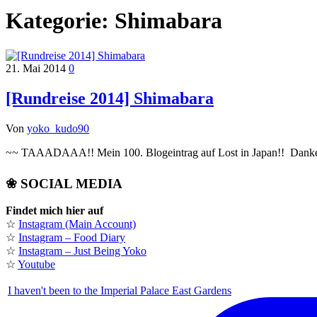
Kategorie:
Shimabara
21. Mai 2014
0
[Rundreise 2014] Shimabara
Von
yoko_kudo90
~~ TAAADAAA!! Mein 100. Blogeintrag auf Lost in Japan!! Danke, a
❀ SOCIAL MEDIA
Findet mich hier auf
☆
Instagram (Main Account)
☆
Instagram – Food Diary
☆
Instagram – Just Being Yoko
☆
Youtube
I haven't been to the Imperial Palace East Gardens