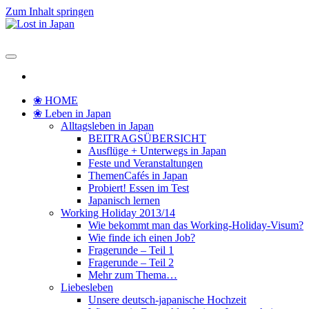
Zum Inhalt springen
Lost in Japan
Yoko's Japan Blog
❀ HOME
❀ Leben in Japan
Alltagsleben in Japan
BEITRAGSÜBERSICHT
Ausflüge + Unterwegs in Japan
Feste und Veranstaltungen
ThemenCafés in Japan
Probiert! Essen im Test
Japanisch lernen
Working Holiday 2013/14
Wie bekommt man das Working-Holiday-Visum?
Wie finde ich einen Job?
Fragerunde – Teil 1
Fragerunde – Teil 2
Mehr zum Thema…
Liebesleben
Unsere deutsch-japanische Hochzeit