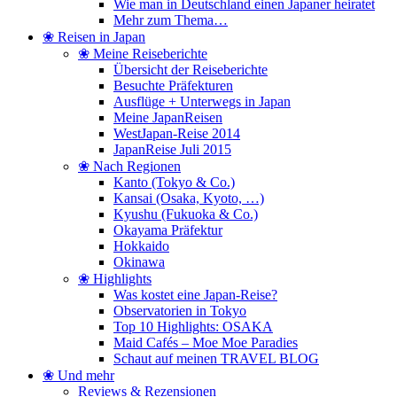
Wie man in Deutschland einen Japaner heiratet
Mehr zum Thema…
❀ Reisen in Japan
❀ Meine Reiseberichte
Übersicht der Reiseberichte
Besuchte Präfekturen
Ausflüge + Unterwegs in Japan
Meine JapanReisen
WestJapan-Reise 2014
JapanReise Juli 2015
❀ Nach Regionen
Kanto (Tokyo & Co.)
Kansai (Osaka, Kyoto, …)
Kyushu (Fukuoka & Co.)
Okayama Präfektur
Hokkaido
Okinawa
❀ Highlights
Was kostet eine Japan-Reise?
Observatorien in Tokyo
Top 10 Highlights: OSAKA
Maid Cafés – Moe Moe Paradies
Schaut auf meinen TRAVEL BLOG
❀ Und mehr
Reviews & Rezensionen