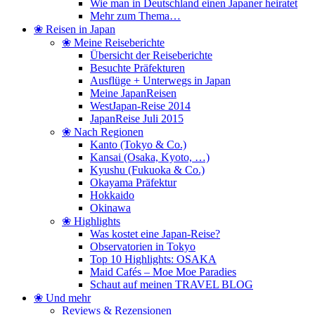
Wie man in Deutschland einen Japaner heiratet
Mehr zum Thema…
❀ Reisen in Japan
❀ Meine Reiseberichte
Übersicht der Reiseberichte
Besuchte Präfekturen
Ausflüge + Unterwegs in Japan
Meine JapanReisen
WestJapan-Reise 2014
JapanReise Juli 2015
❀ Nach Regionen
Kanto (Tokyo & Co.)
Kansai (Osaka, Kyoto, …)
Kyushu (Fukuoka & Co.)
Okayama Präfektur
Hokkaido
Okinawa
❀ Highlights
Was kostet eine Japan-Reise?
Observatorien in Tokyo
Top 10 Highlights: OSAKA
Maid Cafés – Moe Moe Paradies
Schaut auf meinen TRAVEL BLOG
❀ Und mehr
Reviews & Rezensionen