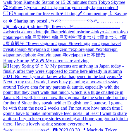
Happy Spring 🌸🌷🌸 My parents are arriving