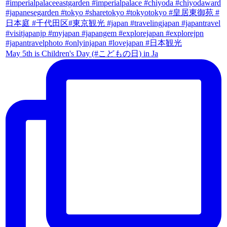
May 5th is Children's Day (#こどもの日) in Ja