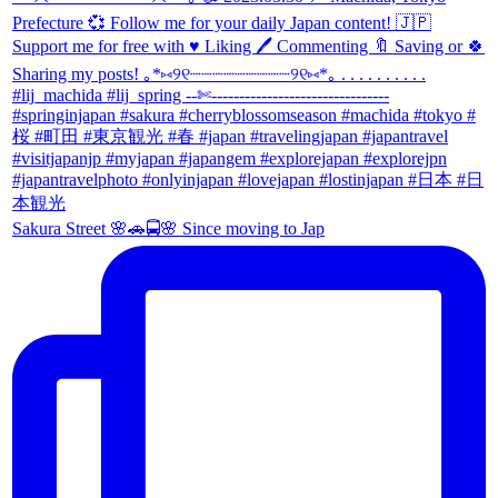
Sakura Street 🌸🚗🚍🌸 Since moving to Jap