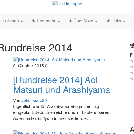
n in Japan
❀ Und mehr
❀ Über Yoko
❀ Links
Rundreise 2014
Fi
2. Oktober 2015
0
[Rundreise 2014] Aoi
Matsuri und Arashiyama
Von
yoko_kudo90
Eigentlich war für Arashiyama ein ganzer Tag
eingeplant. Jedoch erreichte uns im Laufe unseres
Aufenthaltes in Kyoto immer wieder die…
A