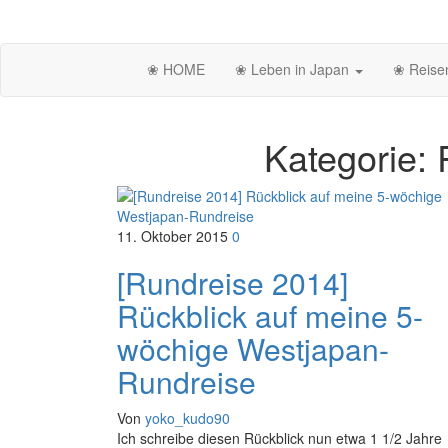
Zum
Inhalt
Lost in Japan
Yoko's Japan Blog
springen
❀ HOME
❀ Leben in Japan
❀ Reise
Kategorie:
Beitragsnavigation
11. Oktober 2015
0
[Rundreise 2014]
Rückblick auf meine 5-
wöchige Westjapan-
Rundreise
Von
yoko_kudo90
Ich schreibe diesen Rückblick nun etwa 1 1/2 Jahre