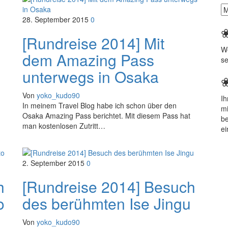
Ar
28. September 2015
0
[Rundreise 2014] Mit
We
dem Amazing Pass
se
unterwegs in Osaka
Von
yoko_kudo90
Ih
In meinem Travel Blog habe ich schon über den
m
Osaka Amazing Pass berichtet. Mit diesem Pass hat
b
man kostenlosen Zutritt…
ei
2. September 2015
0
h
[Rundreise 2014] Besuch
o
des berühmten Ise Jingu
Von
yoko_kudo90