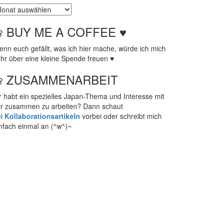
chive
❀ BUY ME A COFFEE ♥
nn euch gefällt, was ich hier mache, würde ich mich
hr über eine kleine Spende freuen ♥
❀ ZUSAMMENARBEIT
r habt ein spezielles Japan-Thema und Interesse mit
ir zusammen zu arbeiten? Dann schaut
ei
Kollaborationsartikeln
vorbei oder schreibt mich
nfach einmal an (^w^)~