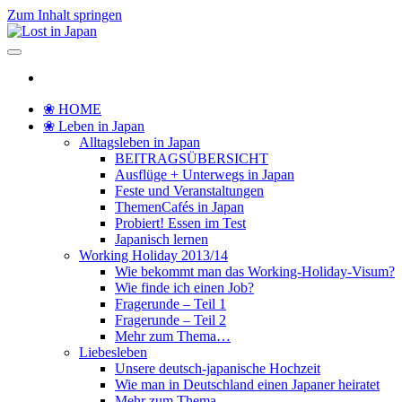
Zum Inhalt springen
Lost in Japan
Yoko's Japan Blog
❀ HOME
❀ Leben in Japan
Alltagsleben in Japan
BEITRAGSÜBERSICHT
Ausflüge + Unterwegs in Japan
Feste und Veranstaltungen
ThemenCafés in Japan
Probiert! Essen im Test
Japanisch lernen
Working Holiday 2013/14
Wie bekommt man das Working-Holiday-Visum?
Wie finde ich einen Job?
Fragerunde – Teil 1
Fragerunde – Teil 2
Mehr zum Thema…
Liebesleben
Unsere deutsch-japanische Hochzeit
Wie man in Deutschland einen Japaner heiratet
Mehr zum Thema…