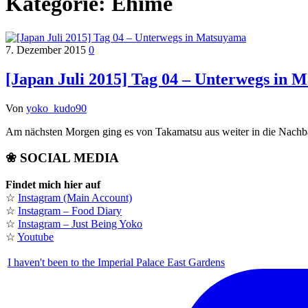
Kategorie:
Ehime
7. Dezember 2015
0
[Japan Juli 2015] Tag 04 – Unterwegs in 
Von
yoko_kudo90
Am nächsten Morgen ging es von Takamatsu aus weiter in die Nach
❀ SOCIAL MEDIA
Findet mich hier auf
☆
Instagram (Main Account)
☆
Instagram – Food Diary
☆
Instagram – Just Being Yoko
☆
Youtube
I haven't been to the Imperial Palace East Gardens