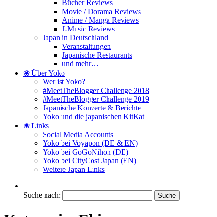
Bücher Reviews
Movie / Dorama Reviews
Anime / Manga Reviews
J-Music Reviews
Japan in Deutschland
Veranstaltungen
Japanische Restaurants
und mehr…
❀ Über Yoko
Wer ist Yoko?
#MeetTheBlogger Challenge 2018
#MeetTheBlogger Challenge 2019
Japanische Konzerte & Berichte
Yoko und die japanischen KitKat
❀ Links
Social Media Accounts
Yoko bei Voyapon (DE & EN)
Yoko bei GoGoNihon (DE)
Yoko bei CityCost Japan (EN)
Weitere Japan Links
Suche nach: