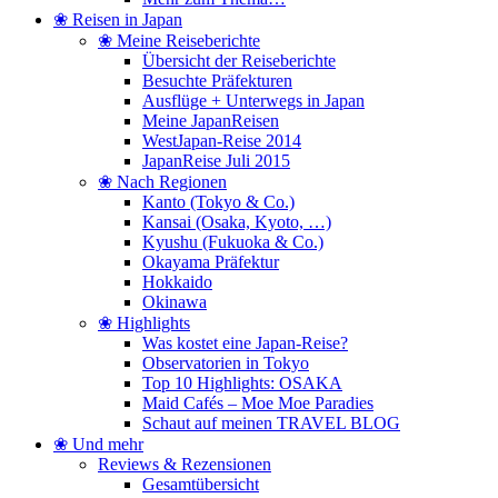
❀ Reisen in Japan
❀ Meine Reiseberichte
Übersicht der Reiseberichte
Besuchte Präfekturen
Ausflüge + Unterwegs in Japan
Meine JapanReisen
WestJapan-Reise 2014
JapanReise Juli 2015
❀ Nach Regionen
Kanto (Tokyo & Co.)
Kansai (Osaka, Kyoto, …)
Kyushu (Fukuoka & Co.)
Okayama Präfektur
Hokkaido
Okinawa
❀ Highlights
Was kostet eine Japan-Reise?
Observatorien in Tokyo
Top 10 Highlights: OSAKA
Maid Cafés – Moe Moe Paradies
Schaut auf meinen TRAVEL BLOG
❀ Und mehr
Reviews & Rezensionen
Gesamtübersicht