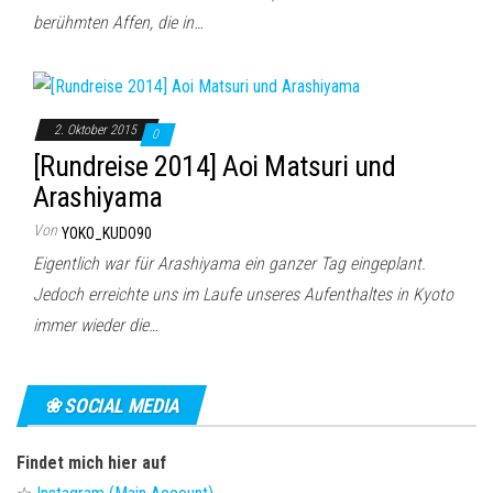
berühmten Affen, die in…
2. Oktober 2015
0
[Rundreise 2014] Aoi Matsuri und
Arashiyama
Von
YOKO_KUDO90
Eigentlich war für Arashiyama ein ganzer Tag eingeplant.
Jedoch erreichte uns im Laufe unseres Aufenthaltes in Kyoto
immer wieder die…
❀ SOCIAL MEDIA
Findet mich hier auf