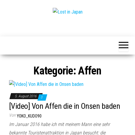
Zum
Inhalt
springen
Yoko's
Lost
Japan
in
Blog
Japan
Kategorie:
Affen
5. August 2016
0
[Video] Von Affen die in Onsen baden
Von
YOKO_KUDO90
Im Januar 2016 habe ich mit meinem Mann eine sehr
bekannte Touristenattraktion in Japan besucht: die