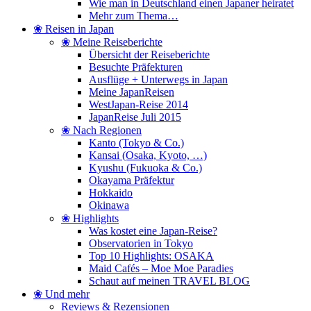
Wie man in Deutschland einen Japaner heiratet
Mehr zum Thema…
❀ Reisen in Japan
❀ Meine Reiseberichte
Übersicht der Reiseberichte
Besuchte Präfekturen
Ausflüge + Unterwegs in Japan
Meine JapanReisen
WestJapan-Reise 2014
JapanReise Juli 2015
❀ Nach Regionen
Kanto (Tokyo & Co.)
Kansai (Osaka, Kyoto, …)
Kyushu (Fukuoka & Co.)
Okayama Präfektur
Hokkaido
Okinawa
❀ Highlights
Was kostet eine Japan-Reise?
Observatorien in Tokyo
Top 10 Highlights: OSAKA
Maid Cafés – Moe Moe Paradies
Schaut auf meinen TRAVEL BLOG
❀ Und mehr
Reviews & Rezensionen