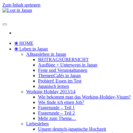
Zum Inhalt springen
Lost in Japan
Yoko's Japan Blog
❀ HOME
❀ Leben in Japan
Alltagsleben in Japan
BEITRAGSÜBERSICHT
Ausflüge + Unterwegs in Japan
Feste und Veranstaltungen
ThemenCafés in Japan
Probiert! Essen im Test
Japanisch lernen
Working Holiday 2013/14
Wie bekommt man das Working-Holiday-Visum?
Wie finde ich einen Job?
Fragerunde – Teil 1
Fragerunde – Teil 2
Mehr zum Thema…
Liebesleben
Unsere deutsch-japanische Hochzeit