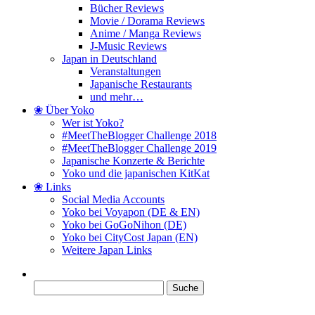
Bücher Reviews
Movie / Dorama Reviews
Anime / Manga Reviews
J-Music Reviews
Japan in Deutschland
Veranstaltungen
Japanische Restaurants
und mehr…
❀ Über Yoko
Wer ist Yoko?
#MeetTheBlogger Challenge 2018
#MeetTheBlogger Challenge 2019
Japanische Konzerte & Berichte
Yoko und die japanischen KitKat
❀ Links
Social Media Accounts
Yoko bei Voyapon (DE & EN)
Yoko bei GoGoNihon (DE)
Yoko bei CityCost Japan (EN)
Weitere Japan Links
Suche
nach: