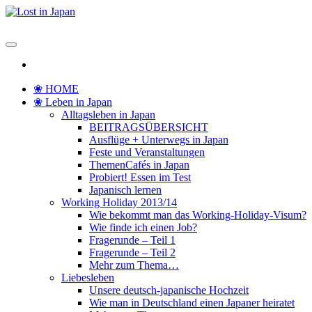
Zum
Inhalt
Lost in Japan
Yoko's Japan Blog
springen
❀ HOME
❀ Leben in Japan
Alltagsleben in Japan
BEITRAGSÜBERSICHT
Ausflüge + Unterwegs in Japan
Feste und Veranstaltungen
ThemenCafés in Japan
Probiert! Essen im Test
Japanisch lernen
Working Holiday 2013/14
Wie bekommt man das Working-Holiday-Visum?
Wie finde ich einen Job?
Fragerunde – Teil 1
Fragerunde – Teil 2
Mehr zum Thema…
Liebesleben
Unsere deutsch-japanische Hochzeit
Wie man in Deutschland einen Japaner heiratet