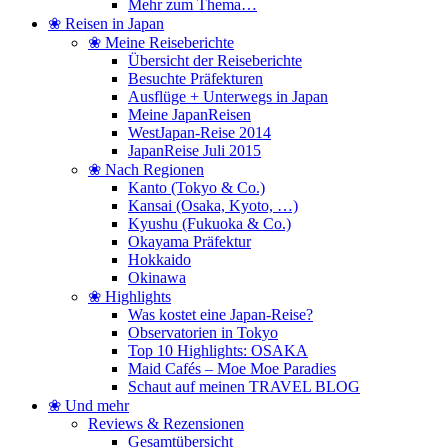
Mehr zum Thema…
❀ Reisen in Japan
❀ Meine Reiseberichte
Übersicht der Reiseberichte
Besuchte Präfekturen
Ausflüge + Unterwegs in Japan
Meine JapanReisen
WestJapan-Reise 2014
JapanReise Juli 2015
❀ Nach Regionen
Kanto (Tokyo & Co.)
Kansai (Osaka, Kyoto, …)
Kyushu (Fukuoka & Co.)
Okayama Präfektur
Hokkaido
Okinawa
❀ Highlights
Was kostet eine Japan-Reise?
Observatorien in Tokyo
Top 10 Highlights: OSAKA
Maid Cafés – Moe Moe Paradies
Schaut auf meinen TRAVEL BLOG
❀ Und mehr
Reviews & Rezensionen
Gesamtübersicht