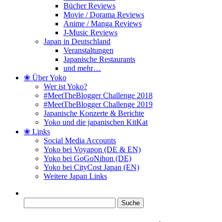
Bücher Reviews
Movie / Dorama Reviews
Anime / Manga Reviews
J-Music Reviews
Japan in Deutschland
Veranstaltungen
Japanische Restaurants
und mehr…
❀ Über Yoko
Wer ist Yoko?
#MeetTheBlogger Challenge 2018
#MeetTheBlogger Challenge 2019
Japanische Konzerte & Berichte
Yoko und die japanischen KitKat
❀ Links
Social Media Accounts
Yoko bei Voyapon (DE & EN)
Yoko bei GoGoNihon (DE)
Yoko bei CityCost Japan (EN)
Weitere Japan Links
Suche
nach: