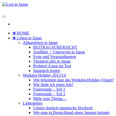
Zum
Inhalt
Lost in Japan
Yoko's Japan Blog
springen
❀ HOME
❀ Leben in Japan
Alltagsleben in Japan
BEITRAGSÜBERSICHT
Ausflüge + Unterwegs in Japan
Feste und Veranstaltungen
ThemenCafés in Japan
Probiert! Essen im Test
Japanisch lernen
Working Holiday 2013/14
Wie bekommt man das Working-Holiday-Visum?
Wie finde ich einen Job?
Fragerunde – Teil 1
Fragerunde – Teil 2
Mehr zum Thema…
Liebesleben
Unsere deutsch-japanische Hochzeit
Wie man in Deutschland einen Japaner heiratet