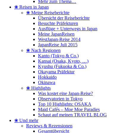
Mehr zum Thema…
❀ Reisen in Japan
❀ Meine Reiseberichte
Übersicht der Reiseberichte
Besuchte Präfekturen
Ausflüge + Unterwegs in Japan
Meine JapanReisen
WestJapan-Reise 2014
JapanReise Juli 2015
❀ Nach Regionen
Kanto (Tokyo & Co.)
Kansai (Osaka, Kyoto, …)
Kyushu (Fukuoka & Co.)
Okayama Präfektur
Hokkaido
Okinawa
❀ Highlights
Was kostet eine Japan-Reise?
Observatorien in Tokyo
Top 10 Highlights: OSAKA
Maid Cafés – Moe Moe Paradies
Schaut auf meinen TRAVEL BLOG
❀ Und mehr
Reviews & Rezensionen
Gesamtübersicht