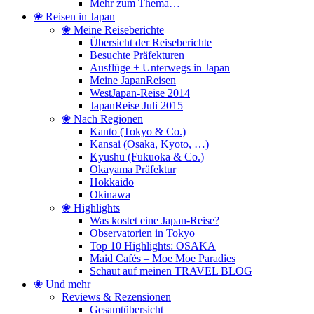
Mehr zum Thema…
❀ Reisen in Japan
❀ Meine Reiseberichte
Übersicht der Reiseberichte
Besuchte Präfekturen
Ausflüge + Unterwegs in Japan
Meine JapanReisen
WestJapan-Reise 2014
JapanReise Juli 2015
❀ Nach Regionen
Kanto (Tokyo & Co.)
Kansai (Osaka, Kyoto, …)
Kyushu (Fukuoka & Co.)
Okayama Präfektur
Hokkaido
Okinawa
❀ Highlights
Was kostet eine Japan-Reise?
Observatorien in Tokyo
Top 10 Highlights: OSAKA
Maid Cafés – Moe Moe Paradies
Schaut auf meinen TRAVEL BLOG
❀ Und mehr
Reviews & Rezensionen
Gesamtübersicht