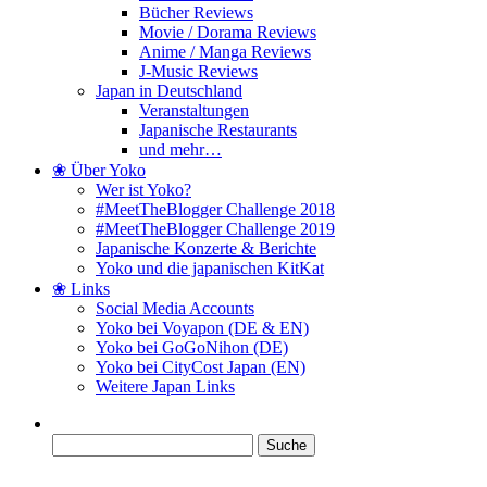
Bücher Reviews
Movie / Dorama Reviews
Anime / Manga Reviews
J-Music Reviews
Japan in Deutschland
Veranstaltungen
Japanische Restaurants
und mehr…
❀ Über Yoko
Wer ist Yoko?
#MeetTheBlogger Challenge 2018
#MeetTheBlogger Challenge 2019
Japanische Konzerte & Berichte
Yoko und die japanischen KitKat
❀ Links
Social Media Accounts
Yoko bei Voyapon (DE & EN)
Yoko bei GoGoNihon (DE)
Yoko bei CityCost Japan (EN)
Weitere Japan Links
Suche
nach: