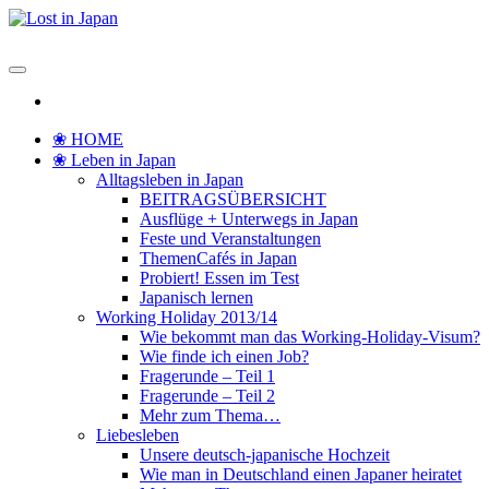
Zum
Inhalt
Lost in Japan
Yoko's Japan Blog
springen
❀ HOME
❀ Leben in Japan
Alltagsleben in Japan
BEITRAGSÜBERSICHT
Ausflüge + Unterwegs in Japan
Feste und Veranstaltungen
ThemenCafés in Japan
Probiert! Essen im Test
Japanisch lernen
Working Holiday 2013/14
Wie bekommt man das Working-Holiday-Visum?
Wie finde ich einen Job?
Fragerunde – Teil 1
Fragerunde – Teil 2
Mehr zum Thema…
Liebesleben
Unsere deutsch-japanische Hochzeit
Wie man in Deutschland einen Japaner heiratet