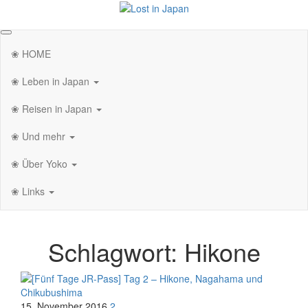
Zum
Inhalt
Lost in Japan
Yoko's Japan Blog
springen
❀ HOME
❀ Leben in Japan
❀ Reisen in Japan
❀ Und mehr
❀ Über Yoko
❀ Links
Schlagwort:
Hikone
15. November 2016
2