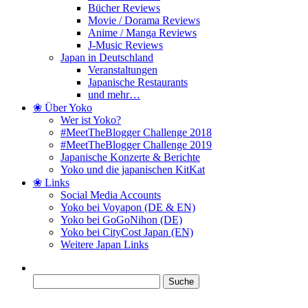
Bücher Reviews
Movie / Dorama Reviews
Anime / Manga Reviews
J-Music Reviews
Japan in Deutschland
Veranstaltungen
Japanische Restaurants
und mehr…
❀ Über Yoko
Wer ist Yoko?
#MeetTheBlogger Challenge 2018
#MeetTheBlogger Challenge 2019
Japanische Konzerte & Berichte
Yoko und die japanischen KitKat
❀ Links
Social Media Accounts
Yoko bei Voyapon (DE & EN)
Yoko bei GoGoNihon (DE)
Yoko bei CityCost Japan (EN)
Weitere Japan Links
Suche
nach: