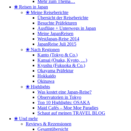
Mehr zum Thema…
❀ Reisen in Japan
❀ Meine Reiseberichte
Übersicht der Reiseberichte
Besuchte Präfekturen
Ausflüge + Unterwegs in Japan
Meine JapanReisen
WestJapan-Reise 2014
JapanReise Juli 2015
❀ Nach Regionen
Kanto (Tokyo & Co.)
Kansai (Osaka, Kyoto, …)
Kyushu (Fukuoka & Co.)
Okayama Präfektur
Hokkaido
Okinawa
❀ Highlights
Was kostet eine Japan-Reise?
Observatorien in Tokyo
Top 10 Highlights: OSAKA
Maid Cafés – Moe Moe Paradies
Schaut auf meinen TRAVEL BLOG
❀ Und mehr
Reviews & Rezensionen
Gesamtübersicht