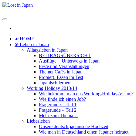
Zum
Inhalt
Lost in Japan
Yoko's Japan Blog
springen
❀ HOME
❀ Leben in Japan
Alltagsleben in Japan
BEITRAGSÜBERSICHT
Ausflüge + Unterwegs in Japan
Feste und Veranstaltungen
ThemenCafés in Japan
Probiert! Essen im Test
Japanisch lernen
Working Holiday 2013/14
Wie bekommt man das Working-Holiday-Visum?
Wie finde ich einen Job?
Fragerunde – Teil 1
Fragerunde – Teil 2
Mehr zum Thema…
Liebesleben
Unsere deutsch-japanische Hochzeit
Wie man in Deutschland einen Japaner heiratet