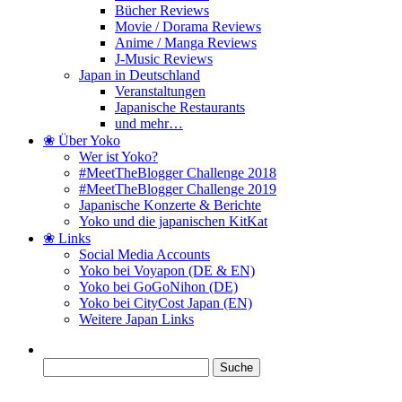
Bücher Reviews
Movie / Dorama Reviews
Anime / Manga Reviews
J-Music Reviews
Japan in Deutschland
Veranstaltungen
Japanische Restaurants
und mehr…
❀ Über Yoko
Wer ist Yoko?
#MeetTheBlogger Challenge 2018
#MeetTheBlogger Challenge 2019
Japanische Konzerte & Berichte
Yoko und die japanischen KitKat
❀ Links
Social Media Accounts
Yoko bei Voyapon (DE & EN)
Yoko bei GoGoNihon (DE)
Yoko bei CityCost Japan (EN)
Weitere Japan Links
Suche
nach: