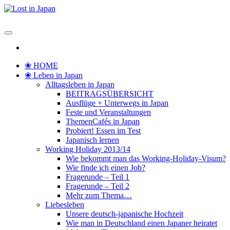
Zum
Inhalt
Lost in Japan
Yoko's Japan Blog
springen
❀ HOME
❀ Leben in Japan
Alltagsleben in Japan
BEITRAGSÜBERSICHT
Ausflüge + Unterwegs in Japan
Feste und Veranstaltungen
ThemenCafés in Japan
Probiert! Essen im Test
Japanisch lernen
Working Holiday 2013/14
Wie bekommt man das Working-Holiday-Visum?
Wie finde ich einen Job?
Fragerunde – Teil 1
Fragerunde – Teil 2
Mehr zum Thema…
Liebesleben
Unsere deutsch-japanische Hochzeit
Wie man in Deutschland einen Japaner heiratet