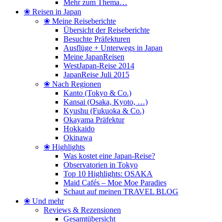
Mehr zum Thema…
❀ Reisen in Japan
❀ Meine Reiseberichte
Übersicht der Reiseberichte
Besuchte Präfekturen
Ausflüge + Unterwegs in Japan
Meine JapanReisen
WestJapan-Reise 2014
JapanReise Juli 2015
❀ Nach Regionen
Kanto (Tokyo & Co.)
Kansai (Osaka, Kyoto, …)
Kyushu (Fukuoka & Co.)
Okayama Präfektur
Hokkaido
Okinawa
❀ Highlights
Was kostet eine Japan-Reise?
Observatorien in Tokyo
Top 10 Highlights: OSAKA
Maid Cafés – Moe Moe Paradies
Schaut auf meinen TRAVEL BLOG
❀ Und mehr
Reviews & Rezensionen
Gesamtübersicht