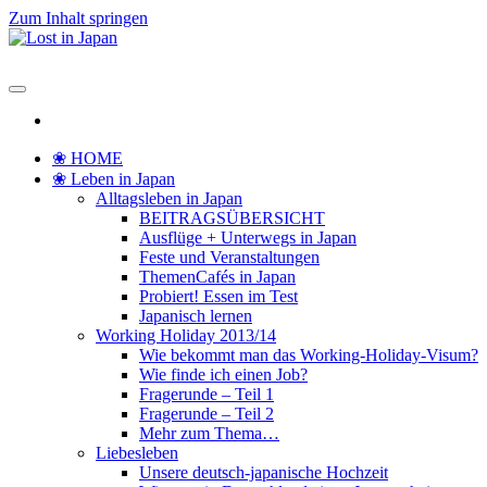
Zum Inhalt springen
Lost in Japan
Yoko's Japan Blog
❀ HOME
❀ Leben in Japan
Alltagsleben in Japan
BEITRAGSÜBERSICHT
Ausflüge + Unterwegs in Japan
Feste und Veranstaltungen
ThemenCafés in Japan
Probiert! Essen im Test
Japanisch lernen
Working Holiday 2013/14
Wie bekommt man das Working-Holiday-Visum?
Wie finde ich einen Job?
Fragerunde – Teil 1
Fragerunde – Teil 2
Mehr zum Thema…
Liebesleben
Unsere deutsch-japanische Hochzeit