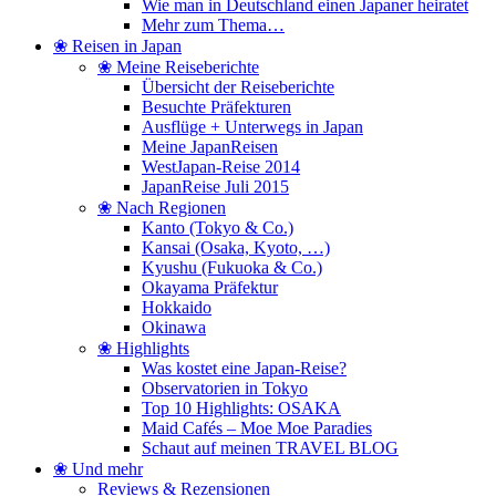
Wie man in Deutschland einen Japaner heiratet
Mehr zum Thema…
❀ Reisen in Japan
❀ Meine Reiseberichte
Übersicht der Reiseberichte
Besuchte Präfekturen
Ausflüge + Unterwegs in Japan
Meine JapanReisen
WestJapan-Reise 2014
JapanReise Juli 2015
❀ Nach Regionen
Kanto (Tokyo & Co.)
Kansai (Osaka, Kyoto, …)
Kyushu (Fukuoka & Co.)
Okayama Präfektur
Hokkaido
Okinawa
❀ Highlights
Was kostet eine Japan-Reise?
Observatorien in Tokyo
Top 10 Highlights: OSAKA
Maid Cafés – Moe Moe Paradies
Schaut auf meinen TRAVEL BLOG
❀ Und mehr
Reviews & Rezensionen