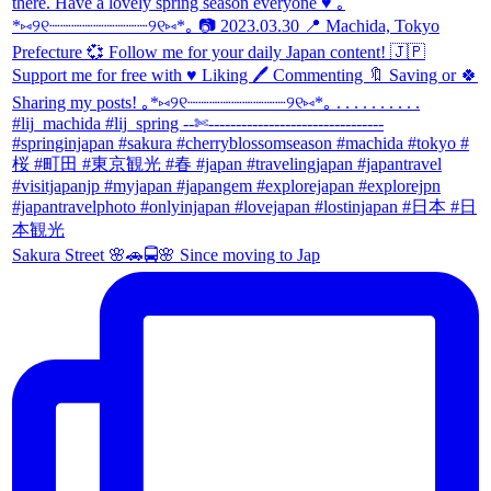
Sakura Street 🌸🚗🚍🌸 Since moving to Jap