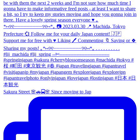
Sakura Street 🌸🚗🚍🌸 Since moving to Jap