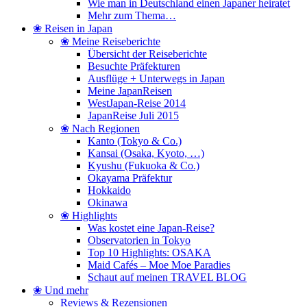
Wie man in Deutschland einen Japaner heiratet
Mehr zum Thema…
❀ Reisen in Japan
❀ Meine Reiseberichte
Übersicht der Reiseberichte
Besuchte Präfekturen
Ausflüge + Unterwegs in Japan
Meine JapanReisen
WestJapan-Reise 2014
JapanReise Juli 2015
❀ Nach Regionen
Kanto (Tokyo & Co.)
Kansai (Osaka, Kyoto, …)
Kyushu (Fukuoka & Co.)
Okayama Präfektur
Hokkaido
Okinawa
❀ Highlights
Was kostet eine Japan-Reise?
Observatorien in Tokyo
Top 10 Highlights: OSAKA
Maid Cafés – Moe Moe Paradies
Schaut auf meinen TRAVEL BLOG
❀ Und mehr
Reviews & Rezensionen