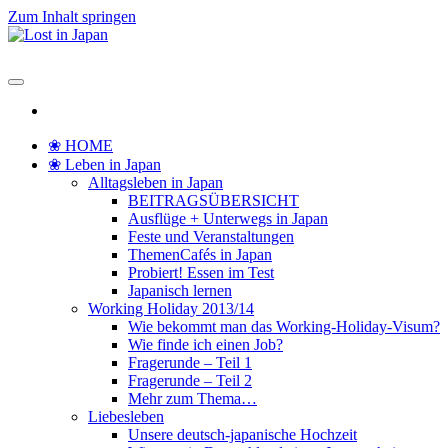
Zum Inhalt springen
Lost in Japan
Yoko's Japan Blog
❀ HOME
❀ Leben in Japan
Alltagsleben in Japan
BEITRAGSÜBERSICHT
Ausflüge + Unterwegs in Japan
Feste und Veranstaltungen
ThemenCafés in Japan
Probiert! Essen im Test
Japanisch lernen
Working Holiday 2013/14
Wie bekommt man das Working-Holiday-Visum?
Wie finde ich einen Job?
Fragerunde – Teil 1
Fragerunde – Teil 2
Mehr zum Thema…
Liebesleben
Unsere deutsch-japanische Hochzeit