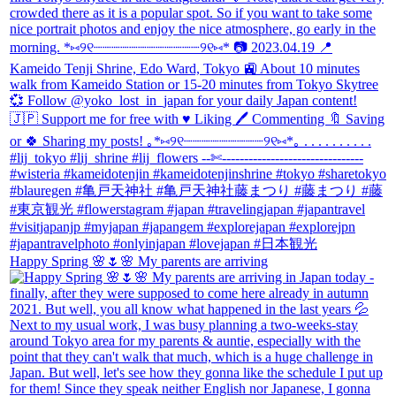
Happy Spring 🌸🌷🌸 My parents are arriving