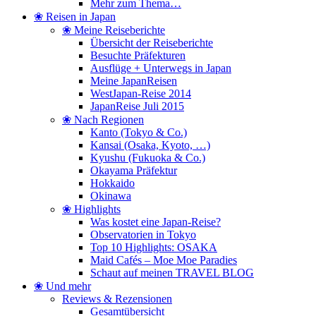
Mehr zum Thema…
❀ Reisen in Japan
❀ Meine Reiseberichte
Übersicht der Reiseberichte
Besuchte Präfekturen
Ausflüge + Unterwegs in Japan
Meine JapanReisen
WestJapan-Reise 2014
JapanReise Juli 2015
❀ Nach Regionen
Kanto (Tokyo & Co.)
Kansai (Osaka, Kyoto, …)
Kyushu (Fukuoka & Co.)
Okayama Präfektur
Hokkaido
Okinawa
❀ Highlights
Was kostet eine Japan-Reise?
Observatorien in Tokyo
Top 10 Highlights: OSAKA
Maid Cafés – Moe Moe Paradies
Schaut auf meinen TRAVEL BLOG
❀ Und mehr
Reviews & Rezensionen
Gesamtübersicht