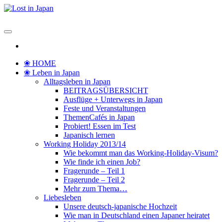
Zum
Inhalt
Lost in Japan
Yoko's Japan Blog
springen
❀ HOME
❀ Leben in Japan
Alltagsleben in Japan
BEITRAGSÜBERSICHT
Ausflüge + Unterwegs in Japan
Feste und Veranstaltungen
ThemenCafés in Japan
Probiert! Essen im Test
Japanisch lernen
Working Holiday 2013/14
Wie bekommt man das Working-Holiday-Visum?
Wie finde ich einen Job?
Fragerunde – Teil 1
Fragerunde – Teil 2
Mehr zum Thema…
Liebesleben
Unsere deutsch-japanische Hochzeit
Wie man in Deutschland einen Japaner heiratet