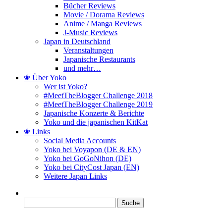
Bücher Reviews
Movie / Dorama Reviews
Anime / Manga Reviews
J-Music Reviews
Japan in Deutschland
Veranstaltungen
Japanische Restaurants
und mehr…
❀ Über Yoko
Wer ist Yoko?
#MeetTheBlogger Challenge 2018
#MeetTheBlogger Challenge 2019
Japanische Konzerte & Berichte
Yoko und die japanischen KitKat
❀ Links
Social Media Accounts
Yoko bei Voyapon (DE & EN)
Yoko bei GoGoNihon (DE)
Yoko bei CityCost Japan (EN)
Weitere Japan Links
Suche
nach: