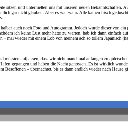
Weile sitzen und unterhielten uns mit unseren neuen Bekanntschafte
eigentlich gar nicht glauben. Aber es war wahr. Alle kamen frisch gedu
s.
ber auch noch Foto und Autogramm. Jedoch wurde dieser von ein paar 
hdem ich keine Lust mehr hatte zu warten, hab ich dann einfach auf
ten – mal wieder mit einem Lob von meinem ach so tollem Japanisch (ha
 und mussten aufpassen, dass wir nicht manchmal anfangen zu quietschen
Hafen gegangen und haben die Nacht genossen. Es ist wirklich wunder
m Besoffenen – übernachtet, bis es dann endlich wieder nach Hause gi