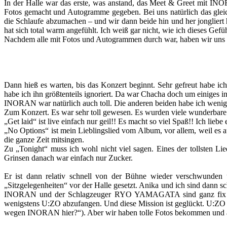
In der Halle war das erste, was anstand, das Meet & Greet mit INO
Fotos gemacht und Autogramme gegeben. Bei uns natürlich das glei
die Schlaufe abzumachen – und wir dann beide hin und her jongliert h
hat sich total warm angefühlt. Ich weiß gar nicht, wie ich dieses Gefüh
Nachdem alle mit Fotos und Autogrammen durch war, haben wir uns a
Dann hieß es warten, bis das Konzert beginnt. Sehr gefreut habe
habe ich ihn größtenteils ignoriert. Da war Chacha doch um einiges i
INORAN war natürlich auch toll. Die anderen beiden habe ich weniger
Zum Konzert. Es war sehr toll gewesen. Es wurden viele wunderbare 
„Get laid“ ist live einfach nur geil!! Es macht so viel Spaß!! Ich liebe 
„No Options“ ist mein Lieblingslied vom Album, vor allem, weil es 
die ganze Zeit mitsingen.
Zu „Tonight“ muss ich wohl nicht viel sagen. Eines der tollsten L
Grinsen danach war einfach nur Zucker.
Er ist dann relativ schnell von der Bühne wieder verschwunden 
„Sitzgelegenheiten“ vor der Halle gesetzt. Anika und ich sind dann s
INORAN und der Schlagzeuger RYO YAMAGATA sind ganz fix an un
wenigstens U:ZO abzufangen. Und diese Mission ist geglückt. U:ZO h
wegen INORAN hier?“). Aber wir haben tolle Fotos bekommen un