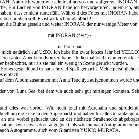
RAN. Natürlich waren wie alle total nervös und aufgeregt. INORAN sta
che. Ein Lachen von INORAN habe ich hervorgerufen, indem ich, als i
aben, dass er nicht runterfällt. Während des Fotos mit INORAN habe ic
l beschreiben soll. Es ist wirklich unglaublich!!
n die Bühne gestellt und weiter INORAN, der nur wenige Meter von uns
mit INORAN (*w*)~
mit Pon-chan
 ich mich natürlich auf U:ZO. Ich habe ihn zwar letztes Jahr bei Y
nteressanter. Aber beim Konzert habe ich diesmal total in ihn verguck
 beobachtet, nur als sie mal ein wenig in Szene gerückt wurden.
Songs gespielt und es hat sehr viel Spaß gemacht. Meine persönlichen
es einfach.
auf dem Album zusammen mit Anna Tsuchiya aufgenommen wurde und ich 
ieder von Luna Sea, bei dem wir auch sehr gut mitsingen konnten. Se
und alles war vorbei. Wir, noch total mit Adrenalin und sprudeln
chnell um die Ecke in den Supermarkt und haben für alle Getränke gehol
s vorbei gehuscht und an der nächsten Straßenecke abgebogen. Da
at uns zwar etwas doof angeguckt, als wir ihn nach Autogrammen und Fo
d auch Autogramme, auch vom Gitarristen YUKIO MURATA.