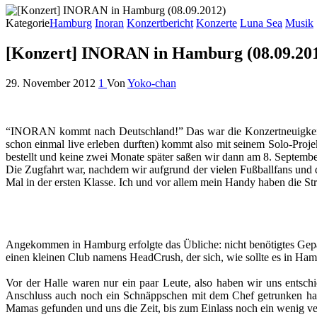
Kategorie
Hamburg
Inoran
Konzertbericht
Konzerte
Luna Sea
Musik
[Konzert] INORAN in Hamburg (08.09.20
29. November 2012
1
Von
Yoko-chan
“INORAN kommt nach Deutschland!” Das war die Konzertneuigkeit, d
schon einmal live erleben durften) kommt also mit seinem Solo-Proj
bestellt und keine zwei Monate später saßen wir dann am 8. Septem
Die Zugfahrt war, nachdem wir aufgrund der vielen Fußballfans und de
Mal in der ersten Klasse. Ich und vor allem mein Handy haben die S
Angekommen in Hamburg erfolgte das Übliche: nicht benötigtes Gepäc
einen kleinen Club namens HeadCrush, der sich, wie sollte es in Ham
Vor der Halle waren nur ein paar Leute, also haben wir uns entsch
Anschluss auch noch ein Schnäppschen mit dem Chef getrunken ha
Mamas gefunden und uns die Zeit, bis zum Einlass noch ein wenig ve