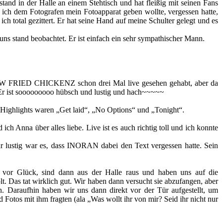
nd in der Halle an einem Stehtisch und hat fleißig mit seinen Fans
ch dem Fotografen mein Fotoapparat geben wollte, vergessen hatte,
h total gezittert. Er hat seine Hand auf meine Schulter gelegt und es
 stand beobachtet. Er ist einfach ein sehr sympathischer Mann.
ELLOW FRIED CHICKENZ schon drei Mal live gesehen gehabt, aber da
t. Er ist sooooooooo hübsch und lustig und hach~~~~~
 Highlights waren „Get laid“, „No Options“ und „Tonight“.
Anna über alles liebe. Live ist es auch richtig toll und ich konnte
hr lustig war es, dass INORAN dabei den Text vergessen hatte. Sein
d vor Glück, sind dann aus der Halle raus und haben uns auf die
t. Das tat wirklich gut. Wir haben dann versucht sie abzufangen, aber
raufhin haben wir uns dann direkt vor der Tür aufgestellt, um
tos mit ihm fragten (ala „Was wollt ihr von mir? Seid ihr nicht nur