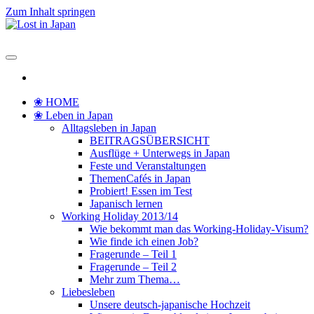
Zum Inhalt springen
Lost in Japan
Yoko's Japan Blog
❀ HOME
❀ Leben in Japan
Alltagsleben in Japan
BEITRAGSÜBERSICHT
Ausflüge + Unterwegs in Japan
Feste und Veranstaltungen
ThemenCafés in Japan
Probiert! Essen im Test
Japanisch lernen
Working Holiday 2013/14
Wie bekommt man das Working-Holiday-Visum?
Wie finde ich einen Job?
Fragerunde – Teil 1
Fragerunde – Teil 2
Mehr zum Thema…
Liebesleben
Unsere deutsch-japanische Hochzeit