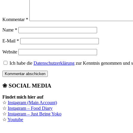
Kommentar
*
Name
*
E-Mail
*
Website
Ich habe die
Datenschutzerklärung
zur Kenntnis genommen und st
❀ SOCIAL MEDIA
Findet mich hier auf
☆
Instagram (Main Account)
☆
Instagram – Food Diary
☆
Instagram – Just Being Yoko
☆
Youtube