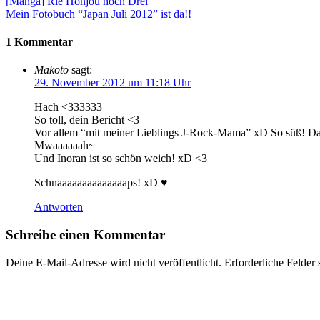
[Manga] Rie Honjou hoch Drei
Mein Fotobuch “Japan Juli 2012” ist da!!
1 Kommentar
Makoto
sagt:
29. November 2012 um 11:18 Uhr
Hach <333333
So toll, dein Bericht <3
Vor allem “mit meiner Lieblings J-Rock-Mama” xD So süß! Das K
Mwaaaaaah~
Und Inoran ist so schön weich! xD <3
Schnaaaaaaaaaaaaaaps! xD ♥
Antworten
Schreibe einen Kommentar
Deine E-Mail-Adresse wird nicht veröffentlicht.
Erforderliche Felder 