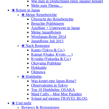
Wie man in Deutschland einen Japaner heiratet
Mehr zum Thema…
❀ Reisen in Japan
❀ Meine Reiseberichte
Übersicht der Reiseberichte
Besuchte Präfekturen
Ausflüge + Unterwegs in Japan
Meine JapanReisen
WestJapan-Reise 2014
JapanReise Juli 2015
❀ Nach Regionen
Kanto (Tokyo & Co.)
Kansai (Osaka, Kyoto, …)
Kyushu (Fukuoka & Co.)
Okayama Präfektur
Hokkaido
Okinawa
❀ Highlights
Was kostet eine Japan-Reise?
Observatorien in Tokyo
Top 10 Highlights: OSAKA
Maid Cafés – Moe Moe Paradies
Schaut auf meinen TRAVEL BLOG
❀ Und mehr
Reviews & Rezensionen