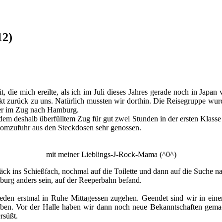
12)
ie mich ereilte, als ich im Juli dieses Jahres gerade noch in Japa
ekt zurück zu uns. Natürlich mussten wir dorthin. Die Reisegruppe wu
ber im Zug nach Hamburg.
m deshalb überfülltem Zug für gut zwei Stunden in der ersten Klasse s
tromzufuhr aus den Steckdosen sehr genossen.
mit meiner Lieblings-J-Rock-Mama (^0^)
k ins Schießfach, nochmal auf die Toilette und dann auf die Suche na
burg anders sein, auf der Reeperbahn befand.
ieden erstmal in Ruhe Mittagessen zugehen. Geendet sind wir in eine
ben. Vor der Halle haben wir dann noch neue Bekanntschaften gemac
rsüßt.