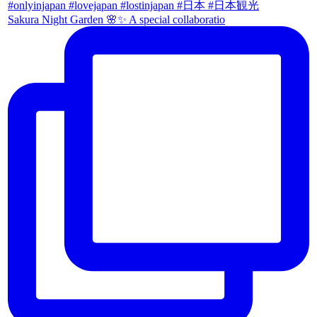
Sakura Night Garden 🌸✨ A special collaboratio