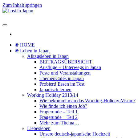
Zum Inhalt springen
Lost in Japan
Yoko's Japan Blog
❀ HOME
❀ Leben in Japan
Alltagsleben in Japan
BEITRAGSÜBERSICHT
Ausflüge + Unterwegs in Japan
Feste und Veranstaltungen
ThemenCafés in Japan
Probiert! Essen im Test
Japanisch lernen
Working Holiday 2013/14
Wie bekommt man das Working-Holiday-Visum?
Wie finde ich einen Job?
Fragerunde – Teil 1
Fragerunde – Teil 2
Mehr zum Thema…
Liebesleben
Unsere deutsch-japanische Hochzeit