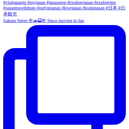
Sakura Street 🌸🚗🚍🌸 Since moving to Jap