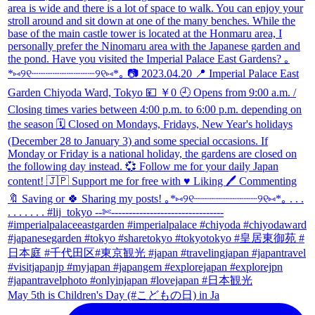
May 5th is Children's Day (#こどもの日) in Ja