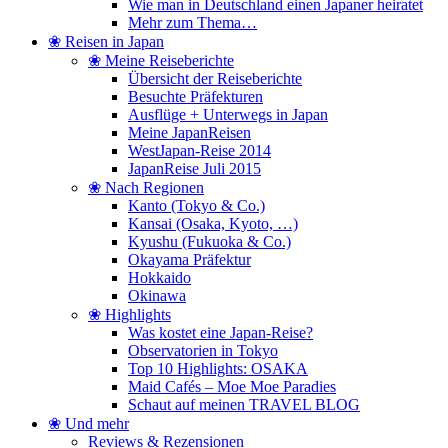
Wie man in Deutschland einen Japaner heiratet
Mehr zum Thema…
❀ Reisen in Japan
❀ Meine Reiseberichte
Übersicht der Reiseberichte
Besuchte Präfekturen
Ausflüge + Unterwegs in Japan
Meine JapanReisen
WestJapan-Reise 2014
JapanReise Juli 2015
❀ Nach Regionen
Kanto (Tokyo & Co.)
Kansai (Osaka, Kyoto, …)
Kyushu (Fukuoka & Co.)
Okayama Präfektur
Hokkaido
Okinawa
❀ Highlights
Was kostet eine Japan-Reise?
Observatorien in Tokyo
Top 10 Highlights: OSAKA
Maid Cafés – Moe Moe Paradies
Schaut auf meinen TRAVEL BLOG
❀ Und mehr
Reviews & Rezensionen