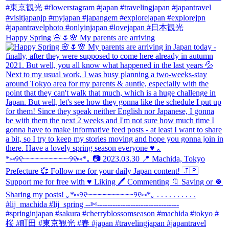
Happy Spring 🌸🌷🌸 My parents are arriving