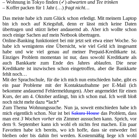
– Wohnung in Tokyo finden (✓)
abwarten und Tee trinken
– Koffer packen für 1 Jahr (…)
fragt nicht…
Das meiste habe ich zum Glück schon erledigt. Mit meinem Laptop
bin ich noch auf Kriegsfuß, denn er lässt mich keine Daten
übertragen und stürzt lieber andauernd ab. Aber ich wollte schon
noch einige Sachen auf mein Netbook übertragen.
Online-Banking funktioniert bei mir jetzt seit etwa einer Woche. So
habe ich wenigstens eine Übersicht, wie viel Geld ich insgesamt
habe und wie viel genau auf meiner Prepaid-Kreditkarte ist.
Einziges Problem momentan ist nur, dass sowohl Kreditkarte als
auch Bankkarte zum Ende des Jahres ablaufen. Die neue
Kreditkarte ist inzwischen schon eingetroffen, aber die Bankkarte
fehlt noch…
Mit der Sprachschule, für die ich mich nun entschieden habe, gibt es
ein paar Probleme mit der Kontaktaufnahme per E-Mail (ich
bekomme andauernd Fehlermeldungen). Aber angemeldet für einen
Kurs, der am 4. Oktober anfängt, bin ich schon mal. Ich weiß bloß
noch nicht mehr dazu *lach*
Zum Thema Wohnungssuche. Nun ja, soweit entschieden habe ich
mich eigentlich schon. Nur ist bei
Sakura House
das Problem, dass
man erst
3 Wochen vorher
ein Zimmer aussuchen kann. Sprich, vor
dem 9. September kann ich wohl eh nichts fest machen. Ein paar
Favoriten habe ich bereits, wo ich hoffe, dass sie entweder frei
bleiben oder bis dahin frei werden. Kostenmäßig liege ich wohl