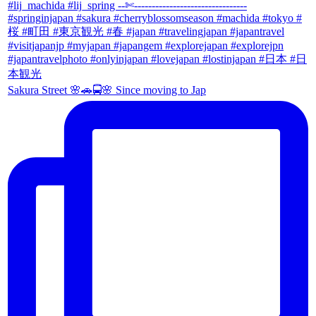
Sakura Street 🌸🚗🚍🌸 Since moving to Jap