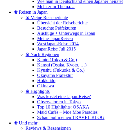
Wie man in Deutschland einen Japaner heiratet
Mehr zum Thema…
❀ Reisen in Japan
❀ Meine Reiseberichte
Übersicht der Reiseberichte
Besuchte Präfekturen
Ausflüge + Unterwegs in Japan
Meine JapanReisen
WestJapan-Reise 2014
JapanReise Juli 2015
❀ Nach Regionen
Kanto (Tokyo & Co.)
Kansai (Osaka, Kyoto, …)
Kyushu (Fukuoka & Co.)
Okayama Präfektur
Hokkaido
Okinawa
❀ Highlights
Was kostet eine Japan-Reise?
Observatorien in Tokyo
Top 10 Highlights: OSAKA
Maid Cafés – Moe Moe Paradies
Schaut auf meinen TRAVEL BLOG
❀ Und mehr
Reviews & Rezensionen