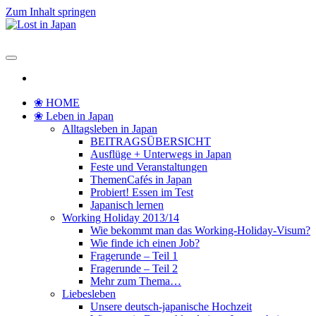
Zum Inhalt springen
Lost in Japan
Yoko's Japan Blog
❀ HOME
❀ Leben in Japan
Alltagsleben in Japan
BEITRAGSÜBERSICHT
Ausflüge + Unterwegs in Japan
Feste und Veranstaltungen
ThemenCafés in Japan
Probiert! Essen im Test
Japanisch lernen
Working Holiday 2013/14
Wie bekommt man das Working-Holiday-Visum?
Wie finde ich einen Job?
Fragerunde – Teil 1
Fragerunde – Teil 2
Mehr zum Thema…
Liebesleben
Unsere deutsch-japanische Hochzeit