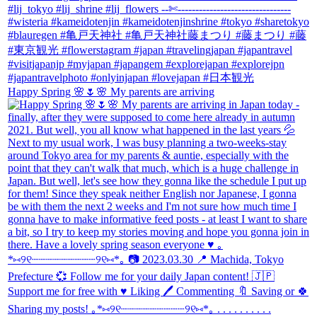
Happy Spring 🌸🌷🌸 My parents are arriving