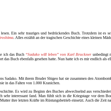
esen. Ein sehr trauriges und bedrückendes Buch. Trotzdem ist es seh
roshima
. Alles erzählt an der tragischen Geschichte eines kleinen M
te ich das Buch
“Sadako will leben” von Karl Bruckner
unbedingt m
rt das Buch ebenfalls gesehen hatte. Nun hatte ich es mir endlich als 
ns Sadako. Mit ihrem Bruder Shigeo hat sie zusammen den Atombomben
 sie in das Falten von 1.000 Kranichen.
schichte. Es wird zu Beginn des Buches abwechselnd aus verschiedenen 
ich sehr interessant fand. Man fühlt sich in die Kriegstage vor dem 
utter ihre letzten Kräfte im Rüstungsbetrieb einsetzt. Auch die Zeit n