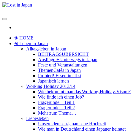
Zum
Inhalt
Lost in Japan
Yoko's Japan Blog
springen
❀ HOME
❀ Leben in Japan
Alltagsleben in Japan
BEITRAGSÜBERSICHT
Ausflüge + Unterwegs in Japan
Feste und Veranstaltungen
ThemenCafés in Japan
Probiert! Essen im Test
Japanisch lernen
Working Holiday 2013/14
Wie bekommt man das Working-Holiday-Visum?
Wie finde ich einen Job?
Fragerunde – Teil 1
Fragerunde – Teil 2
Mehr zum Thema…
Liebesleben
Unsere deutsch-japanische Hochzeit
Wie man in Deutschland einen Japaner heiratet