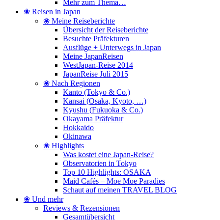
Mehr zum Thema…
❀ Reisen in Japan
❀ Meine Reiseberichte
Übersicht der Reiseberichte
Besuchte Präfekturen
Ausflüge + Unterwegs in Japan
Meine JapanReisen
WestJapan-Reise 2014
JapanReise Juli 2015
❀ Nach Regionen
Kanto (Tokyo & Co.)
Kansai (Osaka, Kyoto, …)
Kyushu (Fukuoka & Co.)
Okayama Präfektur
Hokkaido
Okinawa
❀ Highlights
Was kostet eine Japan-Reise?
Observatorien in Tokyo
Top 10 Highlights: OSAKA
Maid Cafés – Moe Moe Paradies
Schaut auf meinen TRAVEL BLOG
❀ Und mehr
Reviews & Rezensionen
Gesamtübersicht