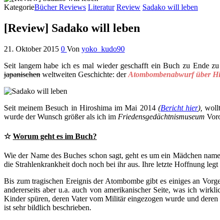
Kategorie
Bücher Reviews
Literatur
Review
Sadako will leben
[Review] Sadako will leben
21. Oktober 2015
0
Von
yoko_kudo90
Seit langem habe ich es mal wieder geschafft ein Buch zu Ende zu l
japanischen
weltweiten Geschichte: der
Atombombenabwurf über Hi
Seit meinem Besuch in Hiroshima im Mai 2014
(
Bericht hier
),
woll
wurde der Wunsch größer als ich im
Friedensgedächtnismuseum
Voro
☆
Worum geht es im Buch?
Wie der Name des Buches schon sagt, geht es um ein Mädchen name
die Strahlenkrankheit doch noch bei ihr aus. Ihre letzte Hoffnung legt
Bis zum tragischen Ereignis der Atombombe gibt es einiges an Vorge
andererseits aber u.a. auch von amerikanischer Seite, was ich wirkl
Kinder spüren, deren Vater vom Militär eingezogen wurde und deren M
ist sehr bildlich beschrieben.