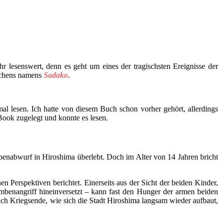
r lesenswert, denn es geht um eines der tragischsten Ereignisse der
ädchens namens
Sadako
.
al lesen. Ich hatte von diesem Buch schon vorher gehört, allerdings
eBook zugelegt und konnte es lesen.
abwurf in Hiroshima überlebt. Doch im Alter von 14 Jahren bricht
Perspektiven berichtet. Einerseits aus der Sicht der beiden Kinder,
Bombenangriff hineinversetzt – kann fast den Hunger der armen beiden
ach Kriegsende, wie sich die Stadt Hiroshima langsam wieder aufbaut,