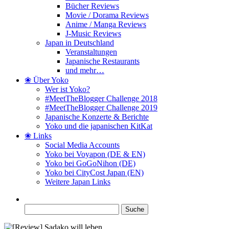
Bücher Reviews
Movie / Dorama Reviews
Anime / Manga Reviews
J-Music Reviews
Japan in Deutschland
Veranstaltungen
Japanische Restaurants
und mehr…
❀ Über Yoko
Wer ist Yoko?
#MeetTheBlogger Challenge 2018
#MeetTheBlogger Challenge 2019
Japanische Konzerte & Berichte
Yoko und die japanischen KitKat
❀ Links
Social Media Accounts
Yoko bei Voyapon (DE & EN)
Yoko bei GoGoNihon (DE)
Yoko bei CityCost Japan (EN)
Weitere Japan Links
Suche
nach: