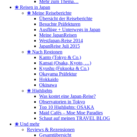
Mehr zum Thema…
❀ Reisen in Japan
❀ Meine Reiseberichte
Übersicht der Reiseberichte
Besuchte Präfekturen
Ausflüge + Unterwegs in Japan
Meine JapanReisen
WestJapan-Reise 2014
JapanReise Juli 2015
❀ Nach Regionen
Kanto (Tokyo & Co.)
Kansai (Osaka, Kyoto, …)
Kyushu (Fukuoka & Co.)
Okayama Präfektur
Hokkaido
Okinawa
❀ Highlights
Was kostet eine Japan-Reise?
Observatorien in Tokyo
Top 10 Highlights: OSAKA
Maid Cafés – Moe Moe Paradies
Schaut auf meinen TRAVEL BLOG
❀ Und mehr
Reviews & Rezensionen
Gesamtübersicht