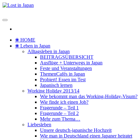
Zum
Inhalt
Lost in Japan
Yoko's Japan Blog
springen
❀ HOME
❀ Leben in Japan
Alltagsleben in Japan
BEITRAGSÜBERSICHT
Ausflüge + Unterwegs in Japan
Feste und Veranstaltungen
ThemenCafés in Japan
Probiert! Essen im Test
Japanisch lernen
Working Holiday 2013/14
Wie bekommt man das Working-Holiday-Visum?
Wie finde ich einen Job?
Fragerunde – Teil 1
Fragerunde – Teil 2
Mehr zum Thema…
Liebesleben
Unsere deutsch-japanische Hochzeit
Wie man in Deutschland einen Japaner heiratet