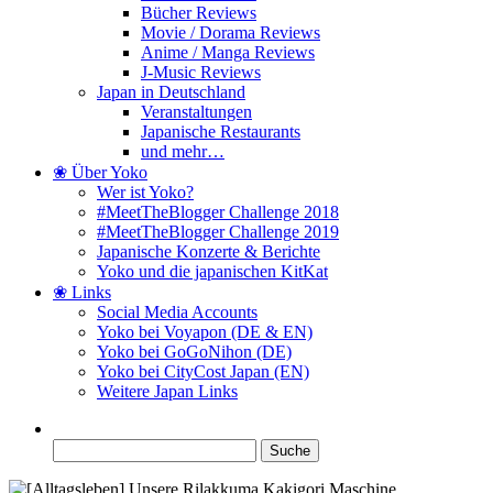
Bücher Reviews
Movie / Dorama Reviews
Anime / Manga Reviews
J-Music Reviews
Japan in Deutschland
Veranstaltungen
Japanische Restaurants
und mehr…
❀ Über Yoko
Wer ist Yoko?
#MeetTheBlogger Challenge 2018
#MeetTheBlogger Challenge 2019
Japanische Konzerte & Berichte
Yoko und die japanischen KitKat
❀ Links
Social Media Accounts
Yoko bei Voyapon (DE & EN)
Yoko bei GoGoNihon (DE)
Yoko bei CityCost Japan (EN)
Weitere Japan Links
Suche
nach: