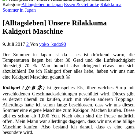
Kategorie
Alltagsleben in Japan
Essen & Getränke
Rilakkuma
Sommer in Japan
[Alltagsleben] Unsere Rilakkuma
Kakigori Maschine
9. Juli 2017
2
Von
yoko_kudo90
Der Sommer in Japan ist da – es ist drückend warm, die
Temperaturen liegen bei über 30 Grad und die Luftfeuchtigkeit
übersteigt 70 %. Man braucht also dringend etwas um sich
abzukühlen! Da ich Kakigori über alles liebe, haben wir uns nun
eine Kakigori Maschien gekauft 😀
Kakigori (かき氷)
ist geraspeltes Eis, über welches Sirup mit
verschiedenen Geschmacksrichtungen geschüttet wird. Dieses gibt
es derzeit überall zu kaufen, auch mit vielen anderen Toppings.
Allerdings hatte ich schon lange beschlossen, dass wir uns diesen
Sommer eine eigene Maschine zum Kakigori-Machen kaufen. Diese
gibt es schon ab 1,000 Yen. Nach oben sind die Preise natürlich
offen. Mein Mann war allerdings dagegen, dass wir uns eine billige
Maschine kaufen. Also bestand ich darauf, dass es eine ganz
besondere wird.