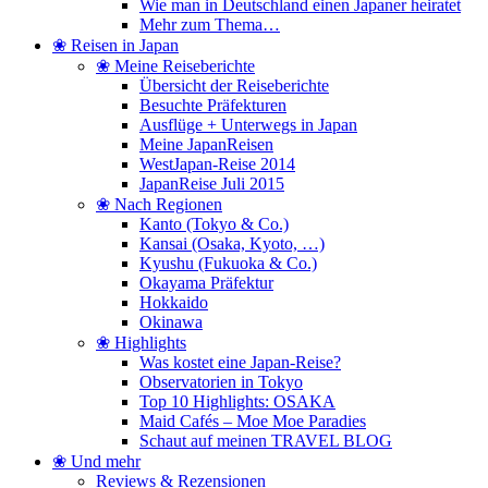
Wie man in Deutschland einen Japaner heiratet
Mehr zum Thema…
❀ Reisen in Japan
❀ Meine Reiseberichte
Übersicht der Reiseberichte
Besuchte Präfekturen
Ausflüge + Unterwegs in Japan
Meine JapanReisen
WestJapan-Reise 2014
JapanReise Juli 2015
❀ Nach Regionen
Kanto (Tokyo & Co.)
Kansai (Osaka, Kyoto, …)
Kyushu (Fukuoka & Co.)
Okayama Präfektur
Hokkaido
Okinawa
❀ Highlights
Was kostet eine Japan-Reise?
Observatorien in Tokyo
Top 10 Highlights: OSAKA
Maid Cafés – Moe Moe Paradies
Schaut auf meinen TRAVEL BLOG
❀ Und mehr
Reviews & Rezensionen