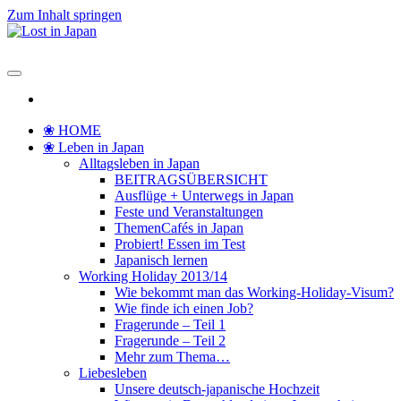
Zum Inhalt springen
Lost in Japan
Yoko's Japan Blog
❀ HOME
❀ Leben in Japan
Alltagsleben in Japan
BEITRAGSÜBERSICHT
Ausflüge + Unterwegs in Japan
Feste und Veranstaltungen
ThemenCafés in Japan
Probiert! Essen im Test
Japanisch lernen
Working Holiday 2013/14
Wie bekommt man das Working-Holiday-Visum?
Wie finde ich einen Job?
Fragerunde – Teil 1
Fragerunde – Teil 2
Mehr zum Thema…
Liebesleben
Unsere deutsch-japanische Hochzeit