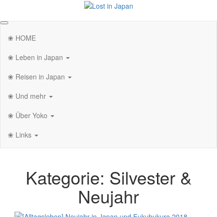
Zum
Inhalt
Lost in Japan
Yoko's Japan Blog
springen
❀ HOME
❀ Leben in Japan
❀ Reisen in Japan
❀ Und mehr
❀ Über Yoko
❀ Links
Kategorie:
Silvester &
Neujahr