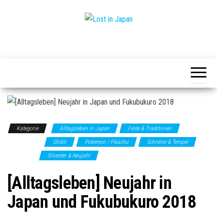
Zum
Inhalt
springen
Yoko's
Lost
Japan
in
Blog
Japan
Kategorie
Alltagsleben in Japan
Feste & Traditionen
Fukubukuro
Ghibli
Pokemon / Pikachu
Schreine & Tempel
Shopping
Silvester & Neujahr
[Alltagsleben] Neujahr in
Japan und Fukubukuro 2018