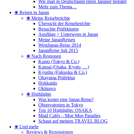
Wie man in Deutschland einen Japaner heiratet
Mehr zum Thema…
❀ Reisen in Japan
❀ Meine Reiseberichte
Übersicht der Reiseberichte
Besuchte Präfekturen
Ausflüge + Unterwegs in Japan
Meine JapanReisen
WestJapan-Reise 2014
JapanReise Juli 2015
❀ Nach Regionen
Kanto (Tokyo & Co.)
Kansai (Osaka, Kyoto, …)
Kyushu (Fukuoka & Co.)
Okayama Präfektur
Hokkaido
Okinawa
❀ Highlights
Was kostet eine Japan-Reise?
Observatorien in Tokyo
Top 10 Highlights: OSAKA
Maid Cafés – Moe Moe Paradies
Schaut auf meinen TRAVEL BLOG
❀ Und mehr
Reviews & Rezensionen