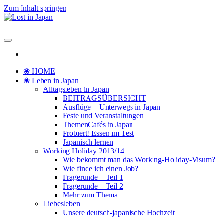
Zum Inhalt springen
Lost in Japan
Yoko's Japan Blog
❀ HOME
❀ Leben in Japan
Alltagsleben in Japan
BEITRAGSÜBERSICHT
Ausflüge + Unterwegs in Japan
Feste und Veranstaltungen
ThemenCafés in Japan
Probiert! Essen im Test
Japanisch lernen
Working Holiday 2013/14
Wie bekommt man das Working-Holiday-Visum?
Wie finde ich einen Job?
Fragerunde – Teil 1
Fragerunde – Teil 2
Mehr zum Thema…
Liebesleben
Unsere deutsch-japanische Hochzeit