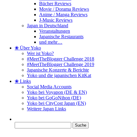
Bücher Reviews
Movie / Dorama Reviews
Anime / Manga Reviews
J-Music Reviews
Japan in Deutschland
Veranstaltungen
Japanische Restaurants
und mehr…
❀ Über Yoko
Wer ist Yoko?
#MeetTheBlogger Challenge 2018
#MeetTheBlogger Challenge 2019
Japanische Konzerte & Berichte
Yoko und die japanischen KitKat
❀ Links
Social Media Accounts
Yoko bei Voyapon (DE & EN)
Yoko bei GoGoNihon (DE)
Yoko bei CityCost Japan (EN)
Weitere Japan Links
Suche
nach: