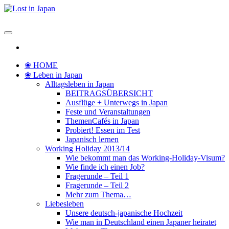
Zum
Inhalt
Lost in Japan
Yoko's Japan Blog
springen
❀ HOME
❀ Leben in Japan
Alltagsleben in Japan
BEITRAGSÜBERSICHT
Ausflüge + Unterwegs in Japan
Feste und Veranstaltungen
ThemenCafés in Japan
Probiert! Essen im Test
Japanisch lernen
Working Holiday 2013/14
Wie bekommt man das Working-Holiday-Visum?
Wie finde ich einen Job?
Fragerunde – Teil 1
Fragerunde – Teil 2
Mehr zum Thema…
Liebesleben
Unsere deutsch-japanische Hochzeit
Wie man in Deutschland einen Japaner heiratet