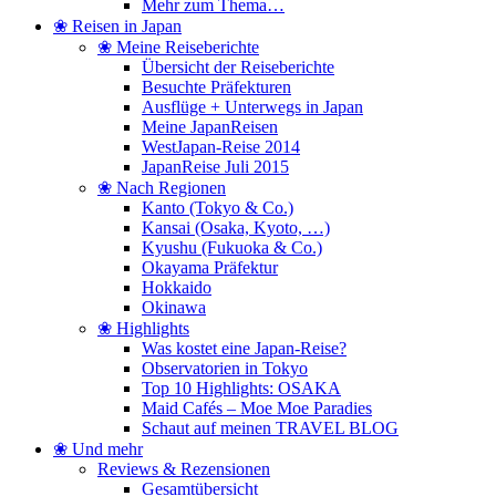
Mehr zum Thema…
❀ Reisen in Japan
❀ Meine Reiseberichte
Übersicht der Reiseberichte
Besuchte Präfekturen
Ausflüge + Unterwegs in Japan
Meine JapanReisen
WestJapan-Reise 2014
JapanReise Juli 2015
❀ Nach Regionen
Kanto (Tokyo & Co.)
Kansai (Osaka, Kyoto, …)
Kyushu (Fukuoka & Co.)
Okayama Präfektur
Hokkaido
Okinawa
❀ Highlights
Was kostet eine Japan-Reise?
Observatorien in Tokyo
Top 10 Highlights: OSAKA
Maid Cafés – Moe Moe Paradies
Schaut auf meinen TRAVEL BLOG
❀ Und mehr
Reviews & Rezensionen
Gesamtübersicht