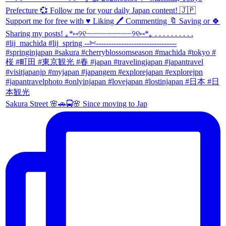
Sakura Street 🌸🚗🚍🌸 Since moving to Jap