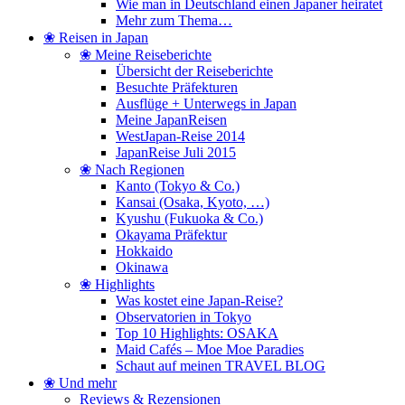
Wie man in Deutschland einen Japaner heiratet
Mehr zum Thema…
❀ Reisen in Japan
❀ Meine Reiseberichte
Übersicht der Reiseberichte
Besuchte Präfekturen
Ausflüge + Unterwegs in Japan
Meine JapanReisen
WestJapan-Reise 2014
JapanReise Juli 2015
❀ Nach Regionen
Kanto (Tokyo & Co.)
Kansai (Osaka, Kyoto, …)
Kyushu (Fukuoka & Co.)
Okayama Präfektur
Hokkaido
Okinawa
❀ Highlights
Was kostet eine Japan-Reise?
Observatorien in Tokyo
Top 10 Highlights: OSAKA
Maid Cafés – Moe Moe Paradies
Schaut auf meinen TRAVEL BLOG
❀ Und mehr
Reviews & Rezensionen