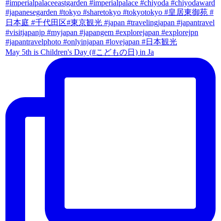
May 5th is Children's Day (#こどもの日) in Ja