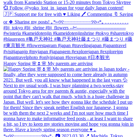
Happy Spring 🌸🌷🌸 My parents are arriving