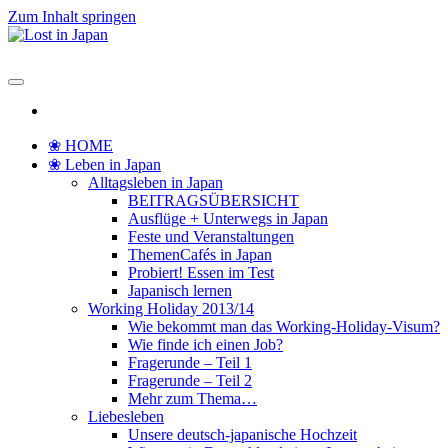
Zum Inhalt springen
Lost in Japan
Yoko's Japan Blog
❀ HOME
❀ Leben in Japan
Alltagsleben in Japan
BEITRAGSÜBERSICHT
Ausflüge + Unterwegs in Japan
Feste und Veranstaltungen
ThemenCafés in Japan
Probiert! Essen im Test
Japanisch lernen
Working Holiday 2013/14
Wie bekommt man das Working-Holiday-Visum?
Wie finde ich einen Job?
Fragerunde – Teil 1
Fragerunde – Teil 2
Mehr zum Thema…
Liebesleben
Unsere deutsch-japanische Hochzeit