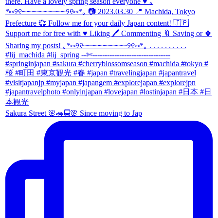
Sakura Street 🌸🚗🚍🌸 Since moving to Jap