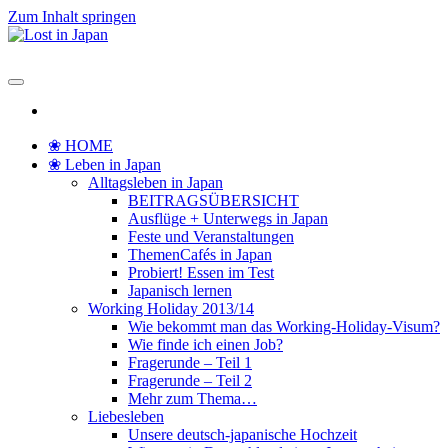
Zum Inhalt springen
Lost in Japan
Yoko's Japan Blog
❀ HOME
❀ Leben in Japan
Alltagsleben in Japan
BEITRAGSÜBERSICHT
Ausflüge + Unterwegs in Japan
Feste und Veranstaltungen
ThemenCafés in Japan
Probiert! Essen im Test
Japanisch lernen
Working Holiday 2013/14
Wie bekommt man das Working-Holiday-Visum?
Wie finde ich einen Job?
Fragerunde – Teil 1
Fragerunde – Teil 2
Mehr zum Thema…
Liebesleben
Unsere deutsch-japanische Hochzeit