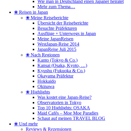
Wie man in Deutschland einen Japaner heiratet
Mehr zum Thema…
❀ Reisen in Japan
❀ Meine Reiseberichte
Übersicht der Reiseberichte
Besuchte Präfekturen
Ausflüge + Unterwegs in Japan
Meine JapanReisen
WestJapan-Reise 2014
JapanReise Juli 2015
❀ Nach Regionen
Kanto (Tokyo & Co.)
Kansai (Osaka, Kyoto, …)
Kyushu (Fukuoka & Co.)
Okayama Präfektur
Hokkaido
Okinawa
❀ Highlights
Was kostet eine Japan-Reise?
Observatorien in Tokyo
Top 10 Highlights: OSAKA
Maid Cafés – Moe Moe Paradies
Schaut auf meinen TRAVEL BLOG
❀ Und mehr
Reviews & Rezensionen