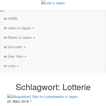
Zum
Inhalt
Lost in Japan
Yoko's Japan Blog
springen
❀ HOME
❀ Leben in Japan
❀ Reisen in Japan
❀ Und mehr
❀ Über Yoko
❀ Links
Schlagwort:
Lotterie
29. März 2018
7