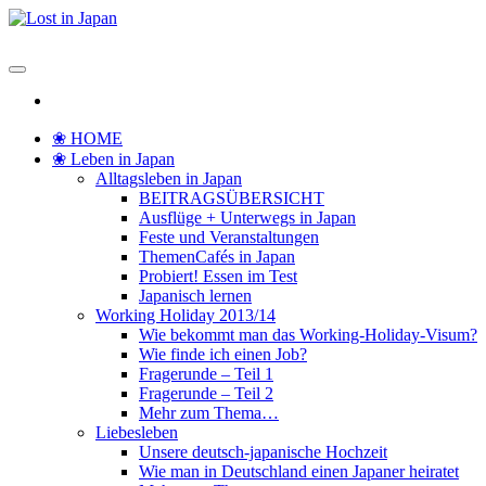
Zum
Inhalt
Lost in Japan
Yoko's Japan Blog
springen
❀ HOME
❀ Leben in Japan
Alltagsleben in Japan
BEITRAGSÜBERSICHT
Ausflüge + Unterwegs in Japan
Feste und Veranstaltungen
ThemenCafés in Japan
Probiert! Essen im Test
Japanisch lernen
Working Holiday 2013/14
Wie bekommt man das Working-Holiday-Visum?
Wie finde ich einen Job?
Fragerunde – Teil 1
Fragerunde – Teil 2
Mehr zum Thema…
Liebesleben
Unsere deutsch-japanische Hochzeit
Wie man in Deutschland einen Japaner heiratet