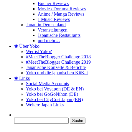
Bücher Reviews
Movie / Dorama Reviews
Anime / Manga Reviews
J-Music Reviews
Japan in Deutschland
Veranstaltungen
Japanische Restaurants
und mehr…
❀ Über Yoko
Wer ist Yoko?
#MeetTheBlogger Challenge 2018
#MeetTheBlogger Challenge 2019
Japanische Konzerte & Berichte
Yoko und die japanischen KitKat
❀ Links
Social Media Accounts
Yoko bei Voyapon (DE & EN)
Yoko bei GoGoNihon (DE)
Yoko bei CityCost Japan (EN)
Weitere Japan Links
Suche
nach: