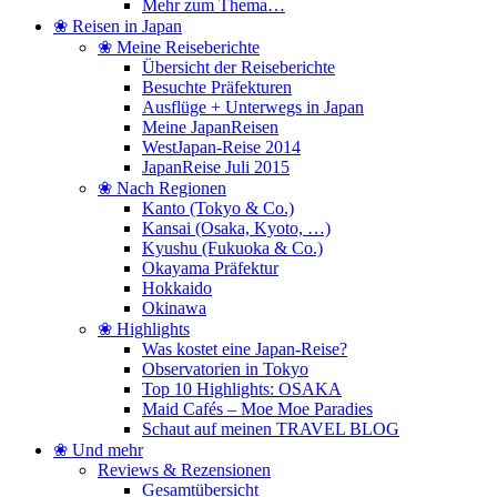
Mehr zum Thema…
❀ Reisen in Japan
❀ Meine Reiseberichte
Übersicht der Reiseberichte
Besuchte Präfekturen
Ausflüge + Unterwegs in Japan
Meine JapanReisen
WestJapan-Reise 2014
JapanReise Juli 2015
❀ Nach Regionen
Kanto (Tokyo & Co.)
Kansai (Osaka, Kyoto, …)
Kyushu (Fukuoka & Co.)
Okayama Präfektur
Hokkaido
Okinawa
❀ Highlights
Was kostet eine Japan-Reise?
Observatorien in Tokyo
Top 10 Highlights: OSAKA
Maid Cafés – Moe Moe Paradies
Schaut auf meinen TRAVEL BLOG
❀ Und mehr
Reviews & Rezensionen
Gesamtübersicht