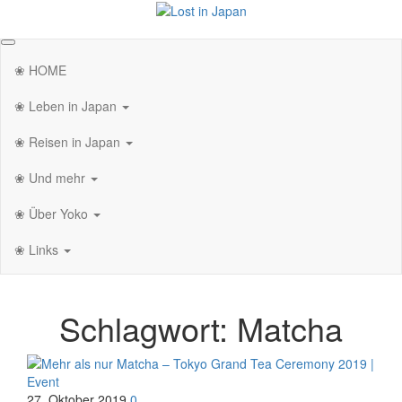
Zum
Inhalt
Lost in Japan
Yoko's Japan Blog
springen
❀ HOME
❀ Leben in Japan
❀ Reisen in Japan
❀ Und mehr
❀ Über Yoko
❀ Links
Schlagwort:
Matcha
27. Oktober 2019
0