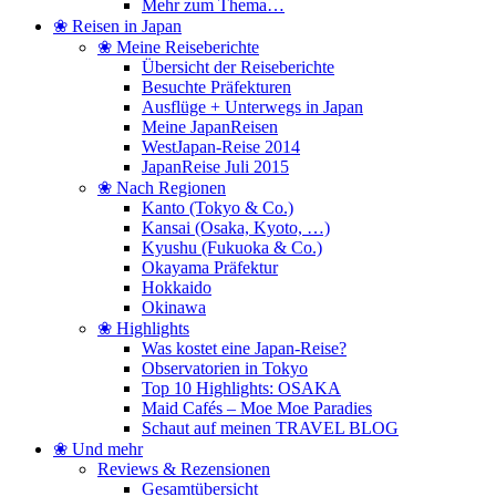
Mehr zum Thema…
❀ Reisen in Japan
❀ Meine Reiseberichte
Übersicht der Reiseberichte
Besuchte Präfekturen
Ausflüge + Unterwegs in Japan
Meine JapanReisen
WestJapan-Reise 2014
JapanReise Juli 2015
❀ Nach Regionen
Kanto (Tokyo & Co.)
Kansai (Osaka, Kyoto, …)
Kyushu (Fukuoka & Co.)
Okayama Präfektur
Hokkaido
Okinawa
❀ Highlights
Was kostet eine Japan-Reise?
Observatorien in Tokyo
Top 10 Highlights: OSAKA
Maid Cafés – Moe Moe Paradies
Schaut auf meinen TRAVEL BLOG
❀ Und mehr
Reviews & Rezensionen
Gesamtübersicht