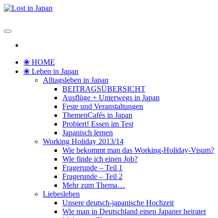
Zum
Inhalt
Lost in Japan
Yoko's Japan Blog
springen
❀ HOME
❀ Leben in Japan
Alltagsleben in Japan
BEITRAGSÜBERSICHT
Ausflüge + Unterwegs in Japan
Feste und Veranstaltungen
ThemenCafés in Japan
Probiert! Essen im Test
Japanisch lernen
Working Holiday 2013/14
Wie bekommt man das Working-Holiday-Visum?
Wie finde ich einen Job?
Fragerunde – Teil 1
Fragerunde – Teil 2
Mehr zum Thema…
Liebesleben
Unsere deutsch-japanische Hochzeit
Wie man in Deutschland einen Japaner heiratet