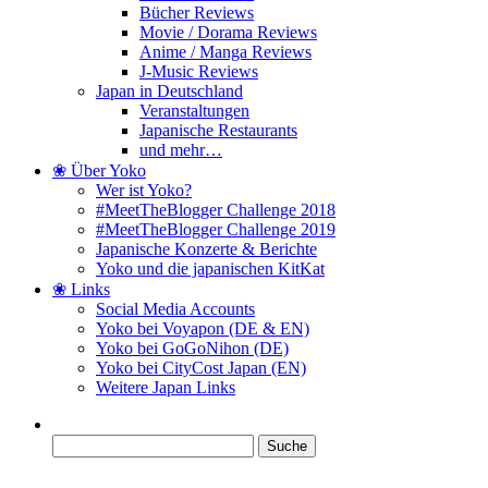
Bücher Reviews
Movie / Dorama Reviews
Anime / Manga Reviews
J-Music Reviews
Japan in Deutschland
Veranstaltungen
Japanische Restaurants
und mehr…
❀ Über Yoko
Wer ist Yoko?
#MeetTheBlogger Challenge 2018
#MeetTheBlogger Challenge 2019
Japanische Konzerte & Berichte
Yoko und die japanischen KitKat
❀ Links
Social Media Accounts
Yoko bei Voyapon (DE & EN)
Yoko bei GoGoNihon (DE)
Yoko bei CityCost Japan (EN)
Weitere Japan Links
Suche
nach: