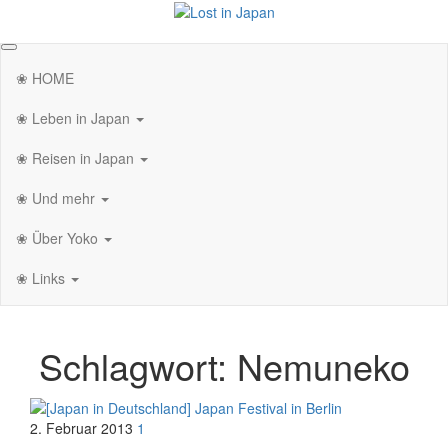
Zum
Inhalt
Lost in Japan
Yoko's Japan Blog
springen
❀ HOME
❀ Leben in Japan
❀ Reisen in Japan
❀ Und mehr
❀ Über Yoko
❀ Links
Schlagwort:
Nemuneko
2. Februar 2013
1