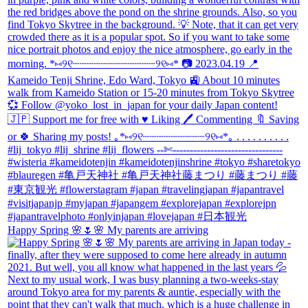
Happy Spring 🌸🌷🌸 My parents are arriving