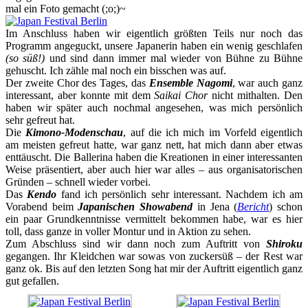
mal ein Foto gemacht (;o;)~
Im Anschluss haben wir eigentlich größten Teils nur noch das
Programm angeguckt, unsere Japanerin haben ein wenig geschlafen
(so süß!)
und sind dann immer mal wieder von Bühne zu Bühne
gehuscht. Ich zähle mal noch ein bisschen was auf.
Der zweite Chor des Tages, das
Ensemble Nagomi
, war auch ganz
interessant, aber konnte mit dem
Saikai Chor
nicht mithalten. Den
haben wir später auch nochmal angesehen, was mich persönlich
sehr gefreut hat.
Die
Kimono-Modenschau
, auf die ich mich im Vorfeld eigentlich
am meisten gefreut hatte, war ganz nett, hat mich dann aber etwas
enttäuscht. Die Ballerina haben die Kreationen in einer interessanten
Weise präsentiert, aber auch hier war alles – aus organisatorischen
Gründen – schnell wieder vorbei.
Das
Kendo
fand ich persönlich sehr interessant. Nachdem ich am
Vorabend beim
Japanischen Showabend
in Jena (
Bericht
) schon
ein paar Grundkenntnisse vermittelt bekommen habe, war es hier
toll, dass ganze in voller Montur und in Aktion zu sehen.
Zum Abschluss sind wir dann noch zum Auftritt von
Shiroku
gegangen. Ihr Kleidchen war sowas von zuckersüß – der Rest war
ganz ok. Bis auf den letzten Song hat mir der Auftritt eigentlich ganz
gut gefallen.