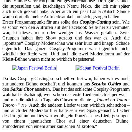
halbe Stunde verbracht) und einiges Merchandise. Dort gab es auch
die supersüßen und kuscheligen Nemu Neko, die ich mir später
auch noch gekauft habe. Aber auch ein paar Lolita-/Kitsch-Stände
waren dort, die meine Aufmerksamkeit auf sich gezogen hatten.
Erster Programmpunkt für uns sollte das
Cosplay-Casting
sein. Wie
es schon von den Aufrufen auf der Facebook-Seite her zu vermuten
war, ist dieses mehr oder weniger ins Wasser gefallen. Zwei
Gruppen haben ihre Show gezeigt und das war es. Auch die
„spontane“ Cosplay-Modenschau war sehr kurz und knapp. Schade
eigentlich. Das ganze Cosplay-Programm war eigentlich nicht
wirklich der Rede wert. Und auch die zwei Moderatoren auf der
Kleist-Bühne waren nicht so wirklich begeisternd.
Da das Cosplay-Casting so schnell vorbei war, haben wir es noch
zur anderen Bühne geschafft und konnten uns
Setsuko Oshiro
und
den
Saikai Chor
ansehen. Das hat das schlechte Cosplay-Programm
wahrhaft entschädigt, weil schon das erste Lied einfach super war –
und mir die nächsten Tage als Ohrwurm diente.
„Tonari no Totoro,
Totoro~“ ♫♪
Auch die anderen Lieder waren wirklich sehr schön –
und auch der Moderator hier hatte sehr viel Spaß gemacht. Lacher
des Programmpunktes war wohl: „ein französisches Lied, gesungen
von einem japanischen Chor auf einer deutschen Bühne,
anmoderiert von einem amerikanischen Mikrofon.“