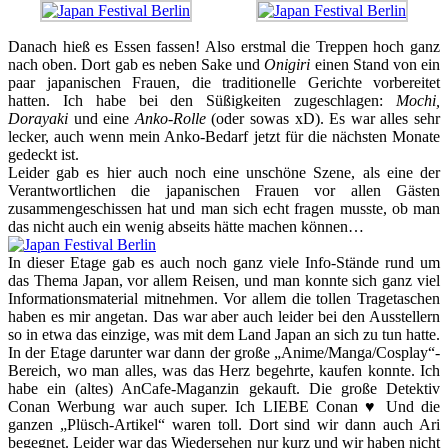
Danach hieß es Essen fassen! Also erstmal die Treppen hoch ganz
nach oben. Dort gab es neben Sake und
Onigiri
einen Stand von ein
paar japanischen Frauen, die traditionelle Gerichte vorbereitet
hatten. Ich habe bei den Süßigkeiten zugeschlagen:
Mochi,
Dorayaki
und eine
Anko-Rolle
(oder sowas xD). Es war alles sehr
lecker, auch wenn mein Anko-Bedarf jetzt für die nächsten Monate
gedeckt ist.
Leider gab es hier auch noch eine unschöne Szene, als eine der
Verantwortlichen die japanischen Frauen vor allen Gästen
zusammengeschissen hat und man sich echt fragen musste, ob man
das nicht auch ein wenig abseits hätte machen können…
In dieser Etage gab es auch noch ganz viele Info-Stände rund um
das Thema Japan, vor allem Reisen, und man konnte sich ganz viel
Informationsmaterial mitnehmen. Vor allem die tollen Tragetaschen
haben es mir angetan. Das war aber auch leider bei den Ausstellern
so in etwa das einzige, was mit dem Land Japan an sich zu tun hatte.
In der Etage darunter war dann der große „Anime/Manga/Cosplay“-
Bereich, wo man alles, was das Herz begehrte, kaufen konnte. Ich
habe ein (altes) AnCafe-Maganzin gekauft. Die große Detektiv
Conan Werbung war auch super. Ich LIEBE Conan ♥ Und die
ganzen „Plüsch-Artikel“ waren toll. Dort sind wir dann auch Ari
begegnet. Leider war das Wiedersehen nur kurz und wir haben nicht