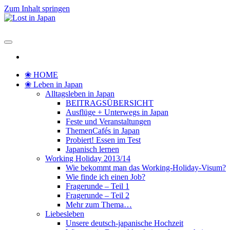
Zum Inhalt springen
Lost in Japan
Yoko's Japan Blog
❀ HOME
❀ Leben in Japan
Alltagsleben in Japan
BEITRAGSÜBERSICHT
Ausflüge + Unterwegs in Japan
Feste und Veranstaltungen
ThemenCafés in Japan
Probiert! Essen im Test
Japanisch lernen
Working Holiday 2013/14
Wie bekommt man das Working-Holiday-Visum?
Wie finde ich einen Job?
Fragerunde – Teil 1
Fragerunde – Teil 2
Mehr zum Thema…
Liebesleben
Unsere deutsch-japanische Hochzeit