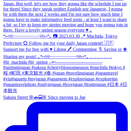
Sakura Street 🌸🚗🚍🌸 Since moving to Jap