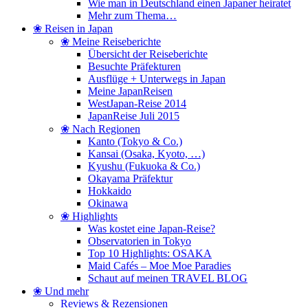
Wie man in Deutschland einen Japaner heiratet
Mehr zum Thema…
❀ Reisen in Japan
❀ Meine Reiseberichte
Übersicht der Reiseberichte
Besuchte Präfekturen
Ausflüge + Unterwegs in Japan
Meine JapanReisen
WestJapan-Reise 2014
JapanReise Juli 2015
❀ Nach Regionen
Kanto (Tokyo & Co.)
Kansai (Osaka, Kyoto, …)
Kyushu (Fukuoka & Co.)
Okayama Präfektur
Hokkaido
Okinawa
❀ Highlights
Was kostet eine Japan-Reise?
Observatorien in Tokyo
Top 10 Highlights: OSAKA
Maid Cafés – Moe Moe Paradies
Schaut auf meinen TRAVEL BLOG
❀ Und mehr
Reviews & Rezensionen