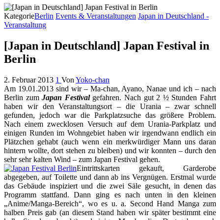
Kategorie
Berlin
Events & Veranstaltungen
Japan in Deutschland -
Veranstaltung
[Japan in Deutschland] Japan Festival in
Berlin
2. Februar 2013
1
Von
Yoko-chan
Am 19.01.2013 sind wir – Ma-chan, Ayano, Nanae und ich – nach
Berlin zum
Japan Festival
gefahren. Nach gut 2 ½ Stunden Fahrt
haben wir den Veranstaltungsort – die Urania – zwar schnell
gefunden, jedoch war die Parkplatzsuche das größere Problem.
Nach einem zwecklosen Versuch auf dem Urania-Parkplatz und
einigen Runden im Wohngebiet haben wir irgendwann endlich ein
Plätzchen gehabt (auch wenn ein merkwürdiger Mann uns daran
hintern wollte, dort stehen zu bleiben) und wir konnten – durch den
sehr sehr kalten Wind – zum Japan Festival gehen.
Eintrittskarten gekauft, Garderobe
abgegeben, auf Toilette und dann ab ins Vergnügen. Erstmal wurde
das Gebäude inspiziert und die zwei Säle gesucht, in denen das
Programm stattfand. Dann ging es nach unten in den kleinen
„Anime/Manga-Bereich“, wo es u. a. Second Hand Manga zum
halben Preis gab (an diesem Stand haben wir später bestimmt eine