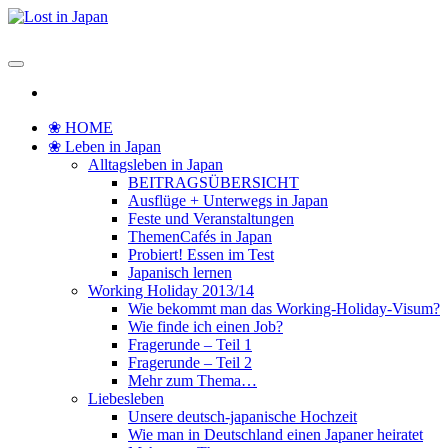
Zum
Inhalt
Lost in Japan
Yoko's Japan Blog
springen
❀ HOME
❀ Leben in Japan
Alltagsleben in Japan
BEITRAGSÜBERSICHT
Ausflüge + Unterwegs in Japan
Feste und Veranstaltungen
ThemenCafés in Japan
Probiert! Essen im Test
Japanisch lernen
Working Holiday 2013/14
Wie bekommt man das Working-Holiday-Visum?
Wie finde ich einen Job?
Fragerunde – Teil 1
Fragerunde – Teil 2
Mehr zum Thema…
Liebesleben
Unsere deutsch-japanische Hochzeit
Wie man in Deutschland einen Japaner heiratet