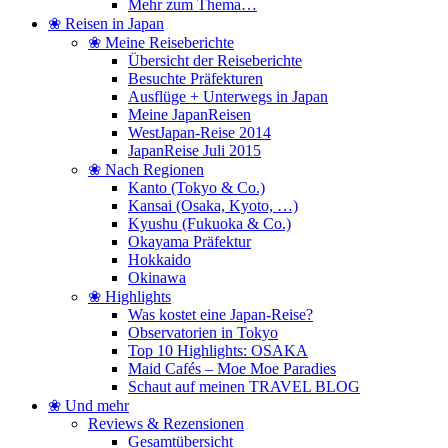
Mehr zum Thema…
❀ Reisen in Japan
❀ Meine Reiseberichte
Übersicht der Reiseberichte
Besuchte Präfekturen
Ausflüge + Unterwegs in Japan
Meine JapanReisen
WestJapan-Reise 2014
JapanReise Juli 2015
❀ Nach Regionen
Kanto (Tokyo & Co.)
Kansai (Osaka, Kyoto, …)
Kyushu (Fukuoka & Co.)
Okayama Präfektur
Hokkaido
Okinawa
❀ Highlights
Was kostet eine Japan-Reise?
Observatorien in Tokyo
Top 10 Highlights: OSAKA
Maid Cafés – Moe Moe Paradies
Schaut auf meinen TRAVEL BLOG
❀ Und mehr
Reviews & Rezensionen
Gesamtübersicht