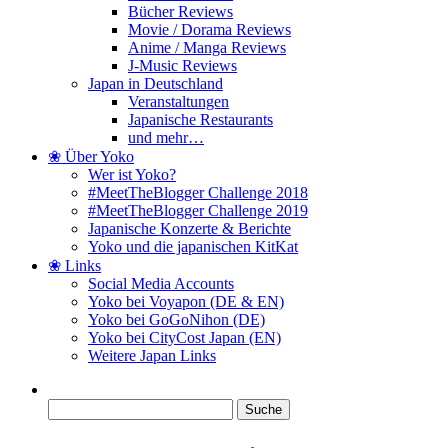
Bücher Reviews
Movie / Dorama Reviews
Anime / Manga Reviews
J-Music Reviews
Japan in Deutschland
Veranstaltungen
Japanische Restaurants
und mehr…
❀ Über Yoko
Wer ist Yoko?
#MeetTheBlogger Challenge 2018
#MeetTheBlogger Challenge 2019
Japanische Konzerte & Berichte
Yoko und die japanischen KitKat
❀ Links
Social Media Accounts
Yoko bei Voyapon (DE & EN)
Yoko bei GoGoNihon (DE)
Yoko bei CityCost Japan (EN)
Weitere Japan Links
Suche
nach: