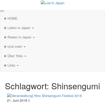
Zum
Inhalt
Lost in Japan
Yoko's Japan Blog
springen
❀ HOME
❀ Leben in Japan
❀ Reisen in Japan
❀ Und mehr
❀ Über Yoko
❀ Links
Schlagwort:
Shinsengumi
21. Juni 2018
0