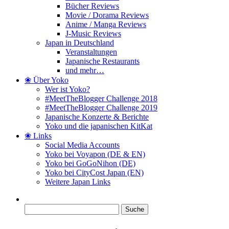
Bücher Reviews
Movie / Dorama Reviews
Anime / Manga Reviews
J-Music Reviews
Japan in Deutschland
Veranstaltungen
Japanische Restaurants
und mehr…
❀ Über Yoko
Wer ist Yoko?
#MeetTheBlogger Challenge 2018
#MeetTheBlogger Challenge 2019
Japanische Konzerte & Berichte
Yoko und die japanischen KitKat
❀ Links
Social Media Accounts
Yoko bei Voyapon (DE & EN)
Yoko bei GoGoNihon (DE)
Yoko bei CityCost Japan (EN)
Weitere Japan Links
Suche
nach: