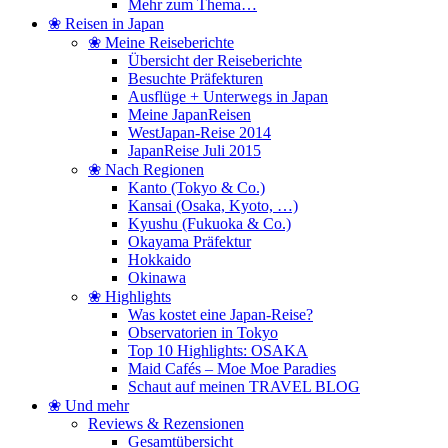
Mehr zum Thema…
❀ Reisen in Japan
❀ Meine Reiseberichte
Übersicht der Reiseberichte
Besuchte Präfekturen
Ausflüge + Unterwegs in Japan
Meine JapanReisen
WestJapan-Reise 2014
JapanReise Juli 2015
❀ Nach Regionen
Kanto (Tokyo & Co.)
Kansai (Osaka, Kyoto, …)
Kyushu (Fukuoka & Co.)
Okayama Präfektur
Hokkaido
Okinawa
❀ Highlights
Was kostet eine Japan-Reise?
Observatorien in Tokyo
Top 10 Highlights: OSAKA
Maid Cafés – Moe Moe Paradies
Schaut auf meinen TRAVEL BLOG
❀ Und mehr
Reviews & Rezensionen
Gesamtübersicht