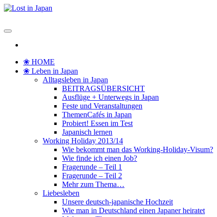
Zum
Inhalt
Lost in Japan
Yoko's Japan Blog
springen
❀ HOME
❀ Leben in Japan
Alltagsleben in Japan
BEITRAGSÜBERSICHT
Ausflüge + Unterwegs in Japan
Feste und Veranstaltungen
ThemenCafés in Japan
Probiert! Essen im Test
Japanisch lernen
Working Holiday 2013/14
Wie bekommt man das Working-Holiday-Visum?
Wie finde ich einen Job?
Fragerunde – Teil 1
Fragerunde – Teil 2
Mehr zum Thema…
Liebesleben
Unsere deutsch-japanische Hochzeit
Wie man in Deutschland einen Japaner heiratet