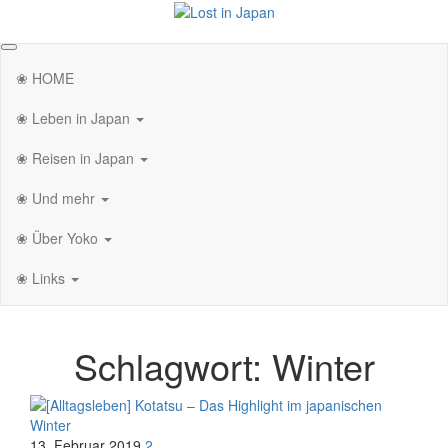
Zum
Inhalt
Lost in Japan
Yoko's Japan Blog
springen
❀ HOME
❀ Leben in Japan
❀ Reisen in Japan
❀ Und mehr
❀ Über Yoko
❀ Links
Schlagwort:
Winter
13. Februar 2019
2