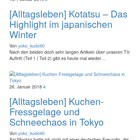
[Alltagsleben] Kotatsu – Das
Highlight im japanischen
Winter
Von
yoko_kudo90
Nach den beiden doch sehr langen Artikeln über unseren TV-
Auftritt (Teil 1 | Teil 2) gibt es heute mal wieder…
26. Januar 2018
4
[Alltagsleben] Kuchen-
Fressgelage und
Schneechaos in Tokyo
Von
yoko_kudo90
Am Montag hatte ich mich mit einer deutschen Freundin, die