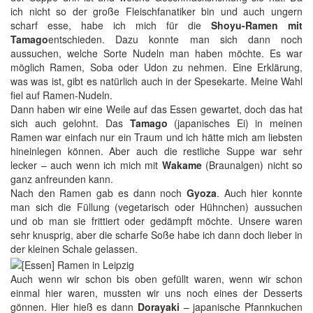
ich nicht so der große Fleischfanatiker bin und auch ungern
scharf esse, habe ich mich für die
Shoyu-Ramen mit
Tamago
entschieden. Dazu konnte man sich dann noch
aussuchen, welche Sorte Nudeln man haben möchte. Es war
möglich Ramen, Soba oder Udon zu nehmen. Eine Erklärung,
was was ist, gibt es natürlich auch in der Spesekarte. Meine Wahl
fiel auf Ramen-Nudeln.
Dann haben wir eine Weile auf das Essen gewartet, doch das hat
sich auch gelohnt. Das
Tamago
(japanisches Ei) in meinen
Ramen war einfach nur ein Traum und ich hätte mich am liebsten
hineinlegen können. Aber auch die restliche Suppe war sehr
lecker – auch wenn ich mich mit
Wakame
(Braunalgen) nicht so
ganz anfreunden kann.
Nach den Ramen gab es dann noch
Gyoza
. Auch hier konnte
man sich die Füllung (vegetarisch oder Hühnchen) aussuchen
und ob man sie frittiert oder gedämpft möchte. Unsere waren
sehr knusprig, aber die scharfe Soße habe ich dann doch lieber in
der kleinen Schale gelassen.
Auch wenn wir schon bis oben gefüllt waren, wenn wir schon
einmal hier waren, mussten wir uns noch eines der Desserts
gönnen. Hier hieß es dann
Dorayaki
– japanische Pfannkuchen