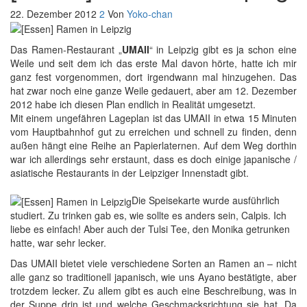
22. Dezember 2012
2
Von
Yoko-chan
Das Ramen-Restaurant „
UMAII
“ in Leipzig gibt es ja schon eine
Weile und seit dem ich das erste Mal davon hörte, hatte ich mir
ganz fest vorgenommen, dort irgendwann mal hinzugehen. Das
hat zwar noch eine ganze Weile gedauert, aber am 12. Dezember
2012 habe ich diesen Plan endlich in Realität umgesetzt.
Mit einem ungefähren Lageplan ist das UMAII in etwa 15 Minuten
vom Hauptbahnhof gut zu erreichen und schnell zu finden, denn
außen hängt eine Reihe an Papierlaternen. Auf dem Weg dorthin
war ich allerdings sehr erstaunt, dass es doch einige japanische /
asiatische Restaurants in der Leipziger Innenstadt gibt.
Die Speisekarte wurde ausführlich
studiert. Zu trinken gab es, wie sollte es anders sein, Calpis. Ich
liebe es einfach! Aber auch der Tulsi Tee, den Monika getrunken
hatte, war sehr lecker.
Das UMAII bietet viele verschiedene Sorten an Ramen an – nicht
alle ganz so traditionell japanisch, wie uns Ayano bestätigte, aber
trotzdem lecker. Zu allem gibt es auch eine Beschreibung, was in
der Suppe drin ist und welche Geschmacksrichtung sie hat. Da