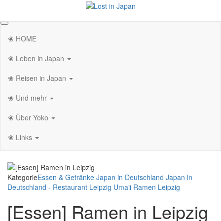
Zum
Inhalt
Lost in Japan
Yoko's Japan Blog
springen
❀ HOME
❀ Leben in Japan
❀ Reisen in Japan
❀ Und mehr
❀ Über Yoko
❀ Links
Kategorie
Essen & Getränke
Japan in Deutschland
Japan in
Deutschland - Restaurant
Leipzig
Umaii Ramen Leipzig
[Essen] Ramen in Leipzig