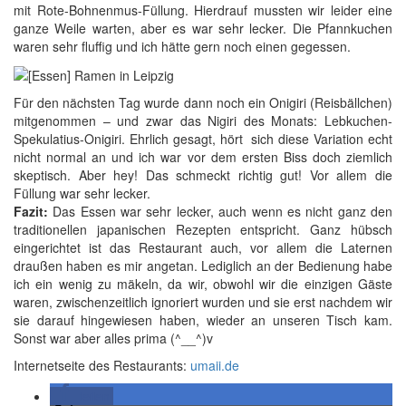
mit Rote-Bohnenmus-Füllung. Hierdrauf mussten wir leider eine
ganze Weile warten, aber es war sehr lecker. Die Pfannkuchen
waren sehr fluffig und ich hätte gern noch einen gegessen.
Für den nächsten Tag wurde dann noch ein Onigiri (Reisbällchen)
mitgenommen – und zwar das Nigiri des Monats: Lebkuchen-
Spekulatius-Onigiri. Ehrlich gesagt, hört sich diese Variation echt
nicht normal an und ich war vor dem ersten Biss doch ziemlich
skeptisch. Aber hey! Das schmeckt richtig gut! Vor allem die
Füllung war sehr lecker.
Fazit:
Das Essen war sehr lecker, auch wenn es nicht ganz den
traditionellen japanischen Rezepten entspricht. Ganz hübsch
eingerichtet ist das Restaurant auch, vor allem die Laternen
draußen haben es mir angetan. Lediglich an der Bedienung habe
ich ein wenig zu mäkeln, da wir, obwohl wir die einzigen Gäste
waren, zwischenzeitlich ignoriert wurden und sie erst nachdem wir
sie darauf hingewiesen haben, wieder an unseren Tisch kam.
Sonst war aber alles prima (^__^)v
Internetseite des Restaurants:
umaii.de
teilen