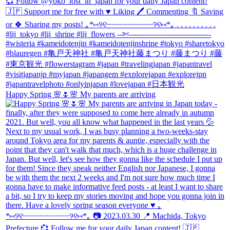
Happy Spring 🌸🌷🌸 My parents are arriving