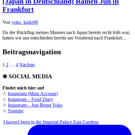
[Japan in Deutschland] Ramen Jun in
Frankfurt
Von
yoko_kudo90
Da der Rückflug meines Mannes nach Japan bereits recht früh war,
hatten wir uns entschieden bereits am Vorabend nach Frankfurt…
Beitragsnavigation
1
2
…
4
Nächste
❀ SOCIAL MEDIA
Findet mich hier auf
☆
Instagram (Main Account)
☆
Instagram – Food Diary
☆
Instagram – Just Being Yoko
☆
Youtube
I haven't been to the Imperial Palace East Gardens