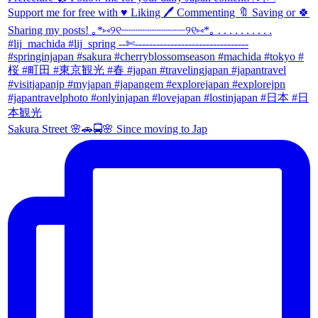
Sakura Street 🌸🚗🚍🌸 Since moving to Jap