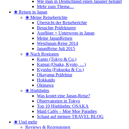
Wie man in Deutschland einen Japaner heiratet
Mehr zum Thema…
❀ Reisen in Japan
❀ Meine Reiseberichte
Übersicht der Reiseberichte
Besuchte Präfekturen
Ausflüge + Unterwegs in Japan
Meine JapanReisen
WestJapan-Reise 2014
JapanReise Juli 2015
❀ Nach Regionen
Kanto (Tokyo & Co.)
Kansai (Osaka, Kyoto, …)
Kyushu (Fukuoka & Co.)
Okayama Präfektur
Hokkaido
Okinawa
❀ Highlights
Was kostet eine Japan-Reise?
Observatorien in Tokyo
Top 10 Highlights: OSAKA
Maid Cafés – Moe Moe Paradies
Schaut auf meinen TRAVEL BLOG
❀ Und mehr
Reviews & Rezensionen