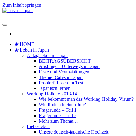
Zum Inhalt springen
Lost in Japan
Yoko's Japan Blog
❀ HOME
❀ Leben in Japan
Alltagsleben in Japan
BEITRAGSÜBERSICHT
Ausflüge + Unterwegs in Japan
Feste und Veranstaltungen
ThemenCafés in Japan
Probiert! Essen im Test
Japanisch lernen
Working Holiday 2013/14
Wie bekommt man das Working-Holiday-Visum?
Wie finde ich einen Job?
Fragerunde – Teil 1
Fragerunde – Teil 2
Mehr zum Thema…
Liebesleben
Unsere deutsch-japanische Hochzeit