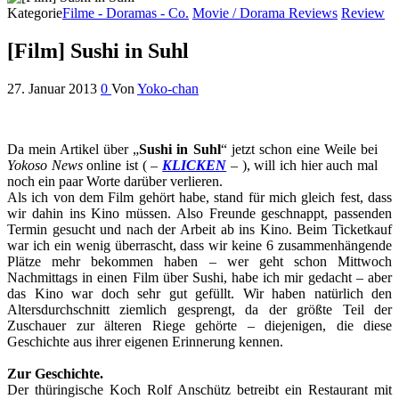
Kategorie
Filme - Doramas - Co.
Movie / Dorama Reviews
Review
[Film] Sushi in Suhl
27. Januar 2013
0
Von
Yoko-chan
Da mein Artikel über „
Sushi in Suhl
“ jetzt schon eine Weile bei
Yokoso News
online ist ( –
KLICKEN
– ), will ich hier auch mal
noch ein paar Worte darüber verlieren.
Als ich von dem Film gehört habe, stand für mich gleich fest, dass
wir dahin ins Kino müssen. Also Freunde geschnappt, passenden
Termin gesucht und nach der Arbeit ab ins Kino. Beim Ticketkauf
war ich ein wenig überrascht, dass wir keine 6 zusammenhängende
Plätze mehr bekommen haben – wer geht schon Mittwoch
Nachmittags in einen Film über Sushi, habe ich mir gedacht – aber
das Kino war doch sehr gut gefüllt. Wir haben natürlich den
Altersdurchschnitt ziemlich gesprengt, da der größte Teil der
Zuschauer zur älteren Riege gehörte – diejenigen, die diese
Geschichte aus ihrer eigenen Erinnerung kennen.
Zur Geschichte.
Der thüringische Koch Rolf Anschütz betreibt ein Restaurant mit