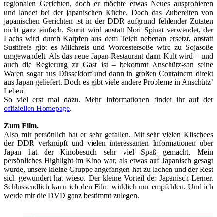
regionalen Gerichten, doch er möchte etwas Neues ausprobieren
und landet bei der japanischen Küche. Doch das Zubereiten von
japanischen Gerichten ist in der DDR aufgrund fehlender Zutaten
nicht ganz einfach. Somit wird anstatt Nori Spinat verwendet, der
Lachs wird durch Karpfen aus dem Teich nebenan ersetzt, anstatt
Sushireis gibt es Milchreis und Worcestersoße wird zu Sojasoße
umgewandelt. Als das neue Japan-Restaurant dann Kult wird – und
auch die Regierung zu Gast ist – bekommt Anschütz-san seine
Waren sogar aus Düsseldorf und dann in großen Containern direkt
aus Japan geliefert. Doch es gibt viele andere Probleme in Anschütz’
Leben.
So viel erst mal dazu. Mehr Informationen findet ihr auf der
offiziellen Homepage
.
Zum Film.
Also mir persönlich hat er sehr gefallen. Mit sehr vielen Klischees
der DDR verknüpft und vielen interessanten Informationen über
Japan hat der Kinobesuch sehr viel Spaß gemacht. Mein
persönliches Highlight im Kino war, als etwas auf Japanisch gesagt
wurde, unsere kleine Gruppe angefangen hat zu lachen und der Rest
sich gewundert hat wieso. Der kleine Vorteil der Japanisch-Lerner.
Schlussendlich kann ich den Film wirklich nur empfehlen. Und ich
werde mir die DVD ganz bestimmt zulegen.