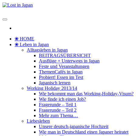
Zum
Inhalt
Lost in Japan
Yoko's Japan Blog
springen
❀ HOME
❀ Leben in Japan
Alltagsleben in Japan
BEITRAGSÜBERSICHT
Ausflüge + Unterwegs in Japan
Feste und Veranstaltungen
ThemenCafés in Japan
Probiert! Essen im Test
Japanisch lernen
Working Holiday 2013/14
Wie bekommt man das Working-Holiday-Visum?
Wie finde ich einen Job?
Fragerunde – Teil 1
Fragerunde – Teil 2
Mehr zum Thema…
Liebesleben
Unsere deutsch-japanische Hochzeit
Wie man in Deutschland einen Japaner heiratet