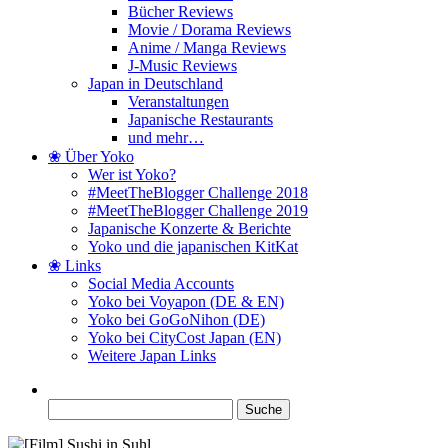
Bücher Reviews
Movie / Dorama Reviews
Anime / Manga Reviews
J-Music Reviews
Japan in Deutschland
Veranstaltungen
Japanische Restaurants
und mehr…
❀ Über Yoko
Wer ist Yoko?
#MeetTheBlogger Challenge 2018
#MeetTheBlogger Challenge 2019
Japanische Konzerte & Berichte
Yoko und die japanischen KitKat
❀ Links
Social Media Accounts
Yoko bei Voyapon (DE & EN)
Yoko bei GoGoNihon (DE)
Yoko bei CityCost Japan (EN)
Weitere Japan Links
Suche
nach: