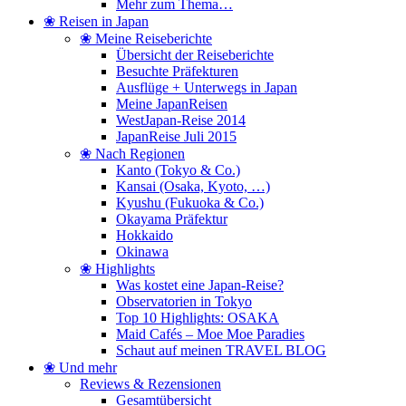
Mehr zum Thema…
❀ Reisen in Japan
❀ Meine Reiseberichte
Übersicht der Reiseberichte
Besuchte Präfekturen
Ausflüge + Unterwegs in Japan
Meine JapanReisen
WestJapan-Reise 2014
JapanReise Juli 2015
❀ Nach Regionen
Kanto (Tokyo & Co.)
Kansai (Osaka, Kyoto, …)
Kyushu (Fukuoka & Co.)
Okayama Präfektur
Hokkaido
Okinawa
❀ Highlights
Was kostet eine Japan-Reise?
Observatorien in Tokyo
Top 10 Highlights: OSAKA
Maid Cafés – Moe Moe Paradies
Schaut auf meinen TRAVEL BLOG
❀ Und mehr
Reviews & Rezensionen
Gesamtübersicht