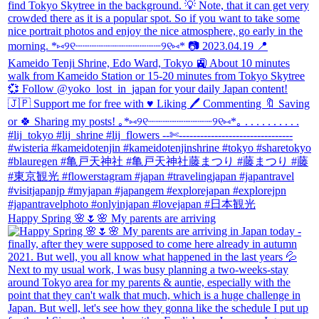
Happy Spring 🌸🌷🌸 My parents are arriving