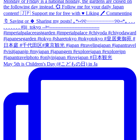
May 5th is Children's Day (#こどもの日) in Ja