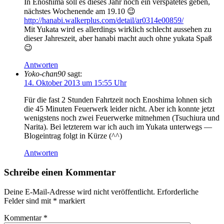
In Enoshima soll es dieses Jahr noch ein verspätetes geben,
nächstes Wochenende am 19.10 😉
http://hanabi.walkerplus.com/detail/ar0314e00859/
Mit Yukata wird es allerdings wirklich schlecht aussehen zu
dieser Jahreszeit, aber hanabi macht auch ohne yukata Spaß
😉
Antworten
Yoko-chan90
sagt:
14. Oktober 2013 um 15:55 Uhr
Für die fast 2 Stunden Fahrtzeit noch Enoshima lohnen sich
die 45 Minuten Feuerwerk leider nicht. Aber ich konnte jetzt
wenigstens noch zwei Feuerwerke mitnehmen (Tsuchiura und
Narita). Bei letzterem war ich auch im Yukata unterwegs —
Blogeintrag folgt in Kürze (^^)
Antworten
Schreibe einen Kommentar
Deine E-Mail-Adresse wird nicht veröffentlicht.
Erforderliche
Felder sind mit
*
markiert
Kommentar
*