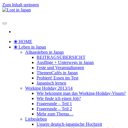
Zum Inhalt springen
Lost in Japan
Yoko's Japan Blog
❀ HOME
❀ Leben in Japan
Alltagsleben in Japan
BEITRAGSÜBERSICHT
Ausflüge + Unterwegs in Japan
Feste und Veranstaltungen
ThemenCafés in Japan
Probiert! Essen im Test
Japanisch lernen
Working Holiday 2013/14
Wie bekommt man das Working-Holiday-Visum?
Wie finde ich einen Job?
Fragerunde – Teil 1
Fragerunde – Teil 2
Mehr zum Thema…
Liebesleben
Unsere deutsch-japanische Hochzeit