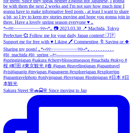
Sakura Street 🌸🚗🚍🌸 Since moving to Jap