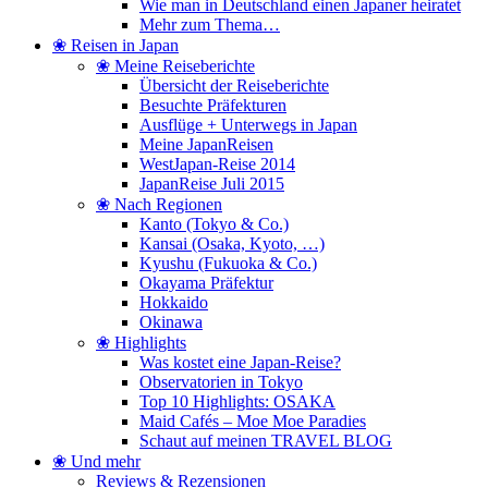
Wie man in Deutschland einen Japaner heiratet
Mehr zum Thema…
❀ Reisen in Japan
❀ Meine Reiseberichte
Übersicht der Reiseberichte
Besuchte Präfekturen
Ausflüge + Unterwegs in Japan
Meine JapanReisen
WestJapan-Reise 2014
JapanReise Juli 2015
❀ Nach Regionen
Kanto (Tokyo & Co.)
Kansai (Osaka, Kyoto, …)
Kyushu (Fukuoka & Co.)
Okayama Präfektur
Hokkaido
Okinawa
❀ Highlights
Was kostet eine Japan-Reise?
Observatorien in Tokyo
Top 10 Highlights: OSAKA
Maid Cafés – Moe Moe Paradies
Schaut auf meinen TRAVEL BLOG
❀ Und mehr
Reviews & Rezensionen