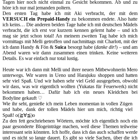
Tagen hier noch nicht einmal zu Gesicht bekommen. Ab und zu
höre ich nur mal jemanden poltern.
Den ersten Tag habe ich mit Aki verbracht, der mit dem
VERSUCH ein Prepaid-Handy
zu bekommen endete. Also hatte
ich keins… Die anderen beiden Tage habe ich mit deutschen Mädels
verbracht, die ich erst vor kurzem kennen gelernt habe – und ich
mag sie jetzt schon total! An meinem zweiten Tag habe ich mich
vormittags mit Melli getroffen und nachmittags mit Charlott, mit der
ich dann Handy & Fön &
Suica
besorgt habe (
danke dir!
) – und am
Abend waren wir dann zusammen einen trinken. Keine weiteren
Details. Es war einfach nur total lustig.
Heute war ich dann mit Melli und ihrer neuen Mitbewohnerin Mero
unterwegs. Wir waren in Ueno und Harajuku shoppen und hatten
sehr viel Spaß. Und wir haben sehr viel Geld ausgegeben, obwohl
wir dass, was wir eigentlich wollten (Yukatas für Feuerwerk) nicht
bekommen haben… Dafür hab ich ein neues Kleidchen bei
Bodyline gekauft ♡
Wie ihr seht, genieße ich mein Leben momentan in vollen Zügen
und habe, dank der tollen Mädels hier um mich, richtig viel
Spaß! o(≧∀≦)o
Zu den fett geschriebenen Wörtern, möchte ich eigentlich noch ein
paar gesonderte Blogeinträge machen, weil diese Themen teilweise
interessant sein könnten. Ich hoffe, dass ich das auch schaffen werde
und es nicht so lange dauert. Es gibt so viele Sachen, über die ich