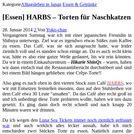
Kategorie
Alltagsleben in Japan
Essen & Getränke
[Essen] HARBS – Torten für Naschkatzen
28. Januar 2014
2
Von
Yoko-chan
Vergangenen Samstag war ich mit einer japanischen Freundin in
Shibuya unterwegs. Ziel war es irgendwo etwas Süßes zum Kaffee
zu essen. Das Café, was sie sich ausgesucht hatte, war leider
ziemlich voll und es standen schon einige an. Da es auch recht klein
war, hätte es also eine ganze Weile gedauert, bis wir rein könnten.
Da wir in einem Einkaufszentrum –
Hikarie ShinQs
– waren, haben
wir dann einfach mal die Restaurantübersicht durchstöbert und sind
bei einem Bild hängen geblieben: eine Crêpe-Torte!!
Also ging es nach oben in den vierten Stock zum Café
HARBS
, wo
wir mit Entsetzen feststellen mussten, dass auf den Stuhlreihen vor
dem Café etwa 30 Leute “ansaßen”. Da das Café aber recht groß ist
und ich unbedingt diese Torte probieren wollte, haben wir uns dazu
gesetzt. Es ging dann doch recht schnell und nach knapp 20
Minuten waren wir drinnen.
Da ich wegen den
Luna Sea Tickets immer noch ziemlich gefrustet
war
und auch wirklich alles lecker aussah, habe ich mich
entschieden zwei Stücken Torte zu essen. Natürlich zuerst die