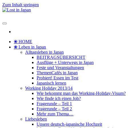
Zum Inhalt springen
Lost in Japan
Yoko's Japan Blog
❀ HOME
❀ Leben in Japan
Alltagsleben in Japan
BEITRAGSÜBERSICHT
Ausflüge + Unterwegs in Japan
Feste und Veranstaltungen
ThemenCafés in Japan
Probiert! Essen im Test
Japanisch lernen
Working Holiday 2013/14
Wie bekommt man das Working-Holiday-Visum?
Wie finde ich einen Job?
Fragerunde – Teil 1
Fragerunde – Teil 2
Mehr zum Thema…
Liebesleben
Unsere deutsch-japanische Hochzeit