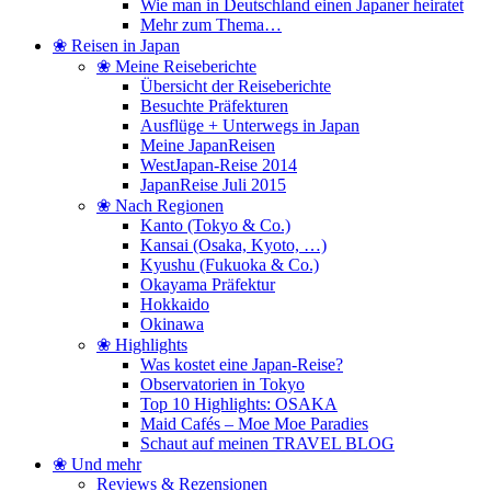
Wie man in Deutschland einen Japaner heiratet
Mehr zum Thema…
❀ Reisen in Japan
❀ Meine Reiseberichte
Übersicht der Reiseberichte
Besuchte Präfekturen
Ausflüge + Unterwegs in Japan
Meine JapanReisen
WestJapan-Reise 2014
JapanReise Juli 2015
❀ Nach Regionen
Kanto (Tokyo & Co.)
Kansai (Osaka, Kyoto, …)
Kyushu (Fukuoka & Co.)
Okayama Präfektur
Hokkaido
Okinawa
❀ Highlights
Was kostet eine Japan-Reise?
Observatorien in Tokyo
Top 10 Highlights: OSAKA
Maid Cafés – Moe Moe Paradies
Schaut auf meinen TRAVEL BLOG
❀ Und mehr
Reviews & Rezensionen