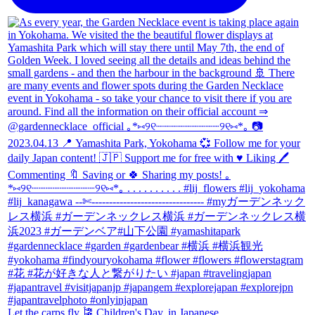
Let the carps fly 🎏 Children's Day, in Japanese