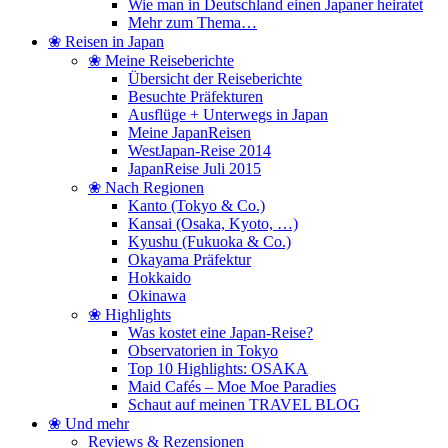
Wie man in Deutschland einen Japaner heiratet
Mehr zum Thema…
❀ Reisen in Japan
❀ Meine Reiseberichte
Übersicht der Reiseberichte
Besuchte Präfekturen
Ausflüge + Unterwegs in Japan
Meine JapanReisen
WestJapan-Reise 2014
JapanReise Juli 2015
❀ Nach Regionen
Kanto (Tokyo & Co.)
Kansai (Osaka, Kyoto, …)
Kyushu (Fukuoka & Co.)
Okayama Präfektur
Hokkaido
Okinawa
❀ Highlights
Was kostet eine Japan-Reise?
Observatorien in Tokyo
Top 10 Highlights: OSAKA
Maid Cafés – Moe Moe Paradies
Schaut auf meinen TRAVEL BLOG
❀ Und mehr
Reviews & Rezensionen