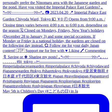
May 5th is Children's Day (#こどもの日) in Ja