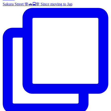
Sakura Street 🌸🚗🚍🌸 Since moving to Jap