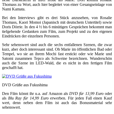
Thomass zu Wort, auch hier begleitet von einer Gesangseinlage von
Nami Kamata.
Bei den Interviews gibt es drei Stück anzusehen, von Rosalie
Thomass, Kaori Momoi (Japanisch mit deutschem Untertitel) sowie
Doris Dörrie. In den 4 ½ bis 6 minütigen Gesprächen bekommt man
tiefgehende Gedanken zum Film, zum Projekt und zu den eigenen
Eindrücken der einzelnen Personen.
Sehr sehenswert sind auch die sechs entfallenen Szenen, die zwar
kurz, aber doch interessant sind. Ob Marie im öffentlichen Bad oder
Tempel, wo sie an ihrem Mochi fast erstickt oder wie Marie und
Satomi zusammen Tepco als Schweine bezeichnen. Wunderschön
auch die Szene im LED-Wald, die es nicht in den fertigen Film
geschafft hat.
DVD Grüße aus Fukushima
Den Film könnt ihr u.a. auf Amazon als
DVD für 13,99 Euro
oder
als
Blu Ray für 14,99 Euro
erwerben. Für jeden Fall einen Kauf
wert, denn neben dem Film ist auch das Bonusmaterial sehr
sehenswert.