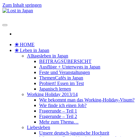
Zum Inhalt springen
Lost in Japan
Yoko's Japan Blog
❀ HOME
❀ Leben in Japan
Alltagsleben in Japan
BEITRAGSÜBERSICHT
Ausflüge + Unterwegs in Japan
Feste und Veranstaltungen
ThemenCafés in Japan
Probiert! Essen im Test
Japanisch lernen
Working Holiday 2013/14
Wie bekommt man das Working-Holiday-Visum?
Wie finde ich einen Job?
Fragerunde – Teil 1
Fragerunde – Teil 2
Mehr zum Thema…
Liebesleben
Unsere deutsch-japanische Hochzeit