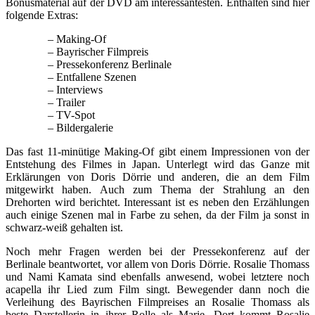
Bonusmaterial auf der DVD am interessantesten. Enthalten sind hier
folgende Extras:
– Making-Of
– Bayrischer Filmpreis
– Pressekonferenz Berlinale
– Entfallene Szenen
– Interviews
– Trailer
– TV-Spot
– Bildergalerie
Das fast 11-minütige Making-Of gibt einem Impressionen von der
Entstehung des Filmes in Japan. Unterlegt wird das Ganze mit
Erklärungen von Doris Dörrie und anderen, die an dem Film
mitgewirkt haben. Auch zum Thema der Strahlung an den
Drehorten wird berichtet. Interessant ist es neben den Erzählungen
auch einige Szenen mal in Farbe zu sehen, da der Film ja sonst in
schwarz-weiß gehalten ist.
Noch mehr Fragen werden bei der Pressekonferenz auf der
Berlinale beantwortet, vor allem von Doris Dörrie. Rosalie Thomass
und Nami Kamata sind ebenfalls anwesend, wobei letztere noch
acapella ihr Lied zum Film singt. Bewegender dann noch die
Verleihung des Bayrischen Filmpreises an Rosalie Thomass als
beste Darstellerin in ihrer Rolle als Marie. Dort kommt Rosalie