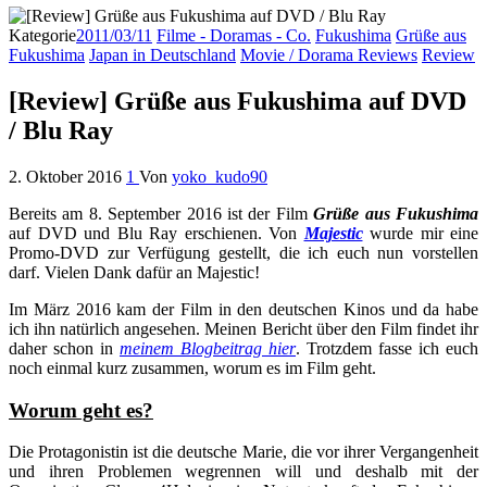
Kategorie
2011/03/11
Filme - Doramas - Co.
Fukushima
Grüße aus
Fukushima
Japan in Deutschland
Movie / Dorama Reviews
Review
[Review] Grüße aus Fukushima auf DVD
/ Blu Ray
2. Oktober 2016
1
Von
yoko_kudo90
Bereits am 8. September 2016 ist der Film
Grüße aus Fukushima
auf DVD und Blu Ray erschienen. Von
Majestic
wurde mir eine
Promo-DVD zur Verfügung gestellt, die ich euch nun vorstellen
darf. Vielen Dank dafür an Majestic!
Im März 2016 kam der Film in den deutschen Kinos und da habe
ich ihn natürlich angesehen. Meinen Bericht über den Film findet ihr
daher schon in
meinem Blogbeitrag hier
. Trotzdem fasse ich euch
noch einmal kurz zusammen, worum es im Film geht.
Worum geht es?
Die Protagonistin ist die deutsche Marie, die vor ihrer Vergangenheit
und ihren Problemen wegrennen will und deshalb mit der