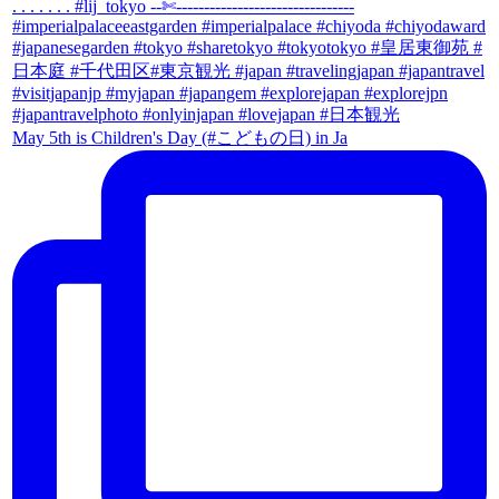
May 5th is Children's Day (#こどもの日) in Ja