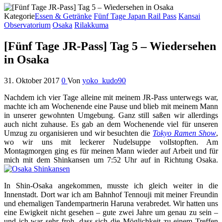
Kategorie
Essen & Getränke
Fünf Tage Japan Rail Pass
Kansai
Observatorium
Osaka
Rilakkuma
[Fünf Tage JR-Pass] Tag 5 – Wiedersehen
in Osaka
31. Oktober 2017
0
Von
yoko_kudo90
Nachdem ich vier Tage alleine mit meinem JR-Pass unterwegs war,
machte ich am Wochenende eine Pause und blieb mit meinem Mann
in unserer gewohnten Umgebung. Ganz still saßen wir allerdings
auch nicht zuhause. Es gab an dem Wochenende viel für unseren
Umzug zu organisieren und wir besuchten die
Tokyo Ramen Show
,
wo wir uns mit leckerer Nudelsuppe vollstopften. Am
Montagmorgen ging es für meinen Mann wieder auf Arbeit und für
mich mit dem Shinkansen um 7:52 Uhr auf in Richtung Osaka.
In Shin-Osaka angekommen, musste ich gleich weiter in die
Innenstadt. Dort war ich am Bahnhof Tennouji mit meiner Freundin
und ehemaligen Tandempartnerin Haruna verabredet. Wir hatten uns
eine Ewigkeit nicht gesehen – gute zwei Jahre um genau zu sein –
und ich war sehr froh, dass sich die Möglichkeit zu einem Treffen