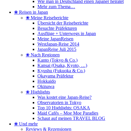
Wie man in Deutschland einen Japaner heiratet
Mehr zum Thema…
❀ Reisen in Japan
❀ Meine Reiseberichte
Übersicht der Reiseberichte
Besuchte Präfekturen
Ausflüge + Unterwegs in Japan
Meine JapanReisen
WestJapan-Reise 2014
JapanReise Juli 2015
❀ Nach Regionen
Kanto (Tokyo & Co.)
Kansai (Osaka, Kyoto, …)
Kyushu (Fukuoka & Co.)
Okayama Präfektur
Hokkaido
Okinawa
❀ Highlights
Was kostet eine Japan-Reise?
Observatorien in Tokyo
Top 10 Highlights: OSAKA
Maid Cafés – Moe Moe Paradies
Schaut auf meinen TRAVEL BLOG
❀ Und mehr
Reviews & Rezensionen