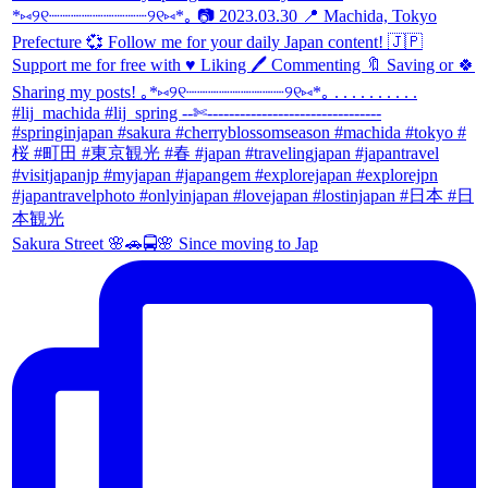
Sakura Street 🌸🚗🚍🌸 Since moving to Jap