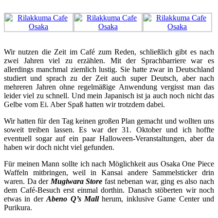
Wir nutzen die Zeit im Café zum Reden, schließlich gibt es nach
zwei Jahren viel zu erzählen. Mit der Sprachbarriere war es
allerdings manchmal ziemlich lustig. Sie hatte zwar in Deutschland
studiert und sprach zu der Zeit auch super Deutsch, aber nach
mehreren Jahren ohne regelmäßige Anwendung vergisst man das
leider viel zu schnell. Und mein Japanisch ist ja auch noch nicht das
Gelbe vom Ei. Aber Spaß hatten wir trotzdem dabei.
Wir hatten für den Tag keinen großen Plan gemacht und wollten uns
soweit treiben lassen. Es war der 31. Oktober und ich hoffte
eventuell sogar auf ein paar Halloween-Veranstaltungen, aber da
haben wir doch nicht viel gefunden.
Für meinen Mann sollte ich nach Möglichkeit aus Osaka One Piece
Waffeln mitbringen, weil in Kansai andere Sammelsticker drin
waren. Da der
Mugiwara Store
fast nebenan war, ging es also nach
dem Café-Besuch erst einmal dorthin. Danach stöberten wir noch
etwas in der
Abeno Q’s Mall
herum, inklusive Game Center und
Purikura.