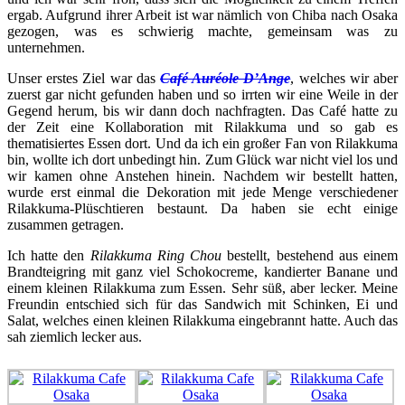
ergab. Aufgrund ihrer Arbeit ist war nämlich von Chiba nach Osaka
gezogen, was es schwierig machte, gemeinsam was zu
unternehmen.
Unser erstes Ziel war das
Café Auréole D’Ange
, welches wir aber
zuerst gar nicht gefunden haben und so irrten wir eine Weile in der
Gegend herum, bis wir dann doch nachfragten. Das Café hatte zu
der Zeit eine Kollaboration mit Rilakkuma und so gab es
thematisiertes Essen dort. Und da ich ein großer Fan von Rilakkuma
bin, wollte ich dort unbedingt hin. Zum Glück war nicht viel los und
wir kamen ohne Anstehen hinein. Nachdem wir bestellt hatten,
wurde erst einmal die Dekoration mit jede Menge verschiedener
Rilakkuma-Plüschtieren bestaunt. Da haben sie echt einige
zusammen getragen.
Ich hatte den
Rilakkuma Ring Chou
bestellt, bestehend aus einem
Brandteigring mit ganz viel Schokocreme, kandierter Banane und
einem kleinen Rilakkuma zum Essen. Sehr süß, aber lecker. Meine
Freundin entschied sich für das Sandwich mit Schinken, Ei und
Salat, welches einen kleinen Rilakkuma eingebrannt hatte. Auch das
sah ziemlich lecker aus.