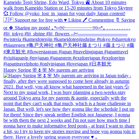
Happy Spring 🌸🌷🌸 My parents are arriving