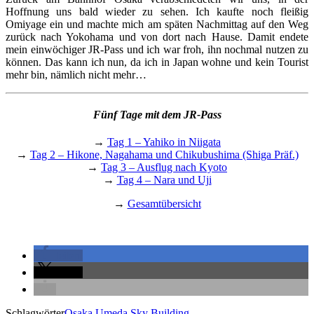
Hoffnung uns bald wieder zu sehen. Ich kaufte noch fleißig
Omiyage ein und machte mich am späten Nachmittag auf den Weg
zurück nach Yokohama und von dort nach Hause. Damit endete
mein einwöchiger JR-Pass und ich war froh, ihn nochmal nutzen zu
können. Das kann ich nun, da ich in Japan wohne und kein Tourist
mehr bin, nämlich nicht mehr…
Fünf Tage mit dem JR-Pass
→
Tag 1 – Yahiko in Niigata
→
Tag 2 – Hikone, Nagahama und Chikubushima (Shiga Präf.)
→
Tag 3 – Ausflug nach Kyoto
→
Tag 4 – Nara und Uji
→
Gesamtübersicht
teilen
teilen
Schlagwörter
Osaka
Umeda Sky Building