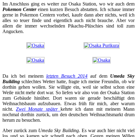
Im Anschluss ging es weiter zur Osaka Station, wo wir auch dem
Pokemon Center
einen kurzen Besuch abstatten. Ich schaue immer
gerne in Pokemon Centern vorbei, kaufe dann aber nichts, weil ich
alles so teuer finde und eigentlich auch nicht brauche. Aber vor
allem die immer wechselnden Pikachu-Plüschies sind toll zum
Angucken.
Da ich bei meinem
letzten Besuch 2014
auf dem
Umeda Sky
Building
schlechtes Wetter hatte, fragte ich meine Freundin, ob wir
dorthin gehen wollen. Sie willigte ein, weil sie selbst schon eine
Weile nicht mehr dort war. So liefen wir also von der Osaka Station
zum Gebäude hinüber. Dort waren sie gerade beschäftigt den
Weihnachtsbaum aufzubauen. Etwas früh für mich, aber warum
nicht.
Zwei Monate später
kehrte ich dann mit meinem Mann
nochmal dorthin zurück, um den deutschen Weihnachtsmarkt drum
herum zu besuchen.
Aber zurück zum
Umeda Sky Building
. Es war auch hier nicht viel
los und so kamen wir schnell nach oben. Gegen meinen Willen