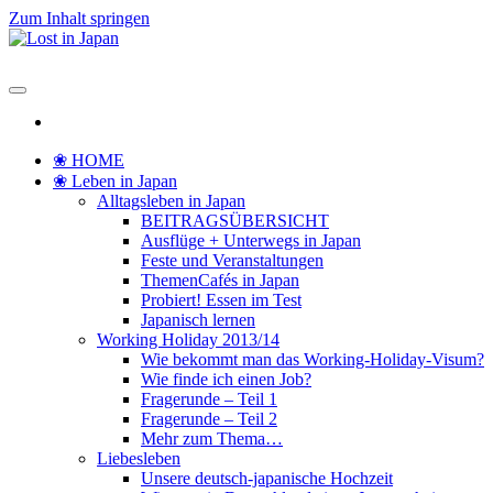
Zum Inhalt springen
Lost in Japan
Yoko's Japan Blog
❀ HOME
❀ Leben in Japan
Alltagsleben in Japan
BEITRAGSÜBERSICHT
Ausflüge + Unterwegs in Japan
Feste und Veranstaltungen
ThemenCafés in Japan
Probiert! Essen im Test
Japanisch lernen
Working Holiday 2013/14
Wie bekommt man das Working-Holiday-Visum?
Wie finde ich einen Job?
Fragerunde – Teil 1
Fragerunde – Teil 2
Mehr zum Thema…
Liebesleben
Unsere deutsch-japanische Hochzeit