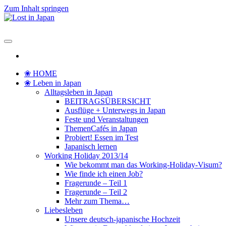
Zum Inhalt springen
Lost in Japan
Yoko's Japan Blog
❀ HOME
❀ Leben in Japan
Alltagsleben in Japan
BEITRAGSÜBERSICHT
Ausflüge + Unterwegs in Japan
Feste und Veranstaltungen
ThemenCafés in Japan
Probiert! Essen im Test
Japanisch lernen
Working Holiday 2013/14
Wie bekommt man das Working-Holiday-Visum?
Wie finde ich einen Job?
Fragerunde – Teil 1
Fragerunde – Teil 2
Mehr zum Thema…
Liebesleben
Unsere deutsch-japanische Hochzeit