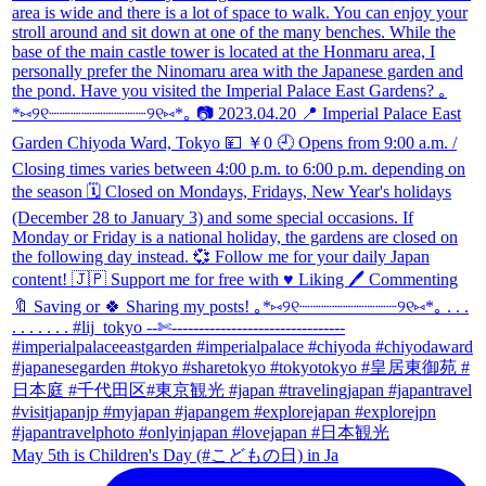
May 5th is Children's Day (#こどもの日) in Ja