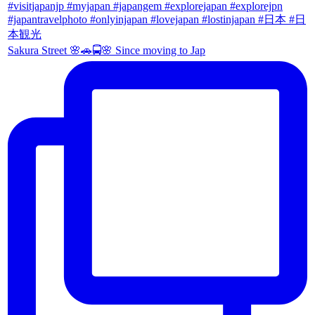
Sakura Street 🌸🚗🚍🌸 Since moving to Jap