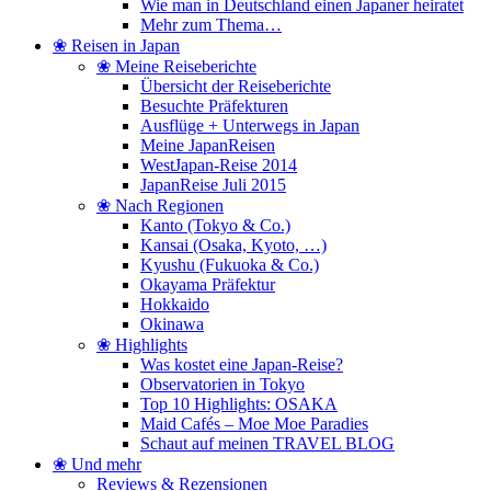
Wie man in Deutschland einen Japaner heiratet
Mehr zum Thema…
❀ Reisen in Japan
❀ Meine Reiseberichte
Übersicht der Reiseberichte
Besuchte Präfekturen
Ausflüge + Unterwegs in Japan
Meine JapanReisen
WestJapan-Reise 2014
JapanReise Juli 2015
❀ Nach Regionen
Kanto (Tokyo & Co.)
Kansai (Osaka, Kyoto, …)
Kyushu (Fukuoka & Co.)
Okayama Präfektur
Hokkaido
Okinawa
❀ Highlights
Was kostet eine Japan-Reise?
Observatorien in Tokyo
Top 10 Highlights: OSAKA
Maid Cafés – Moe Moe Paradies
Schaut auf meinen TRAVEL BLOG
❀ Und mehr
Reviews & Rezensionen