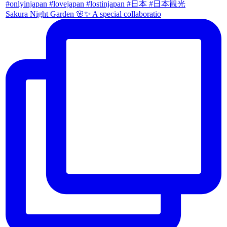
Sakura Night Garden 🌸✨ A special collaboratio