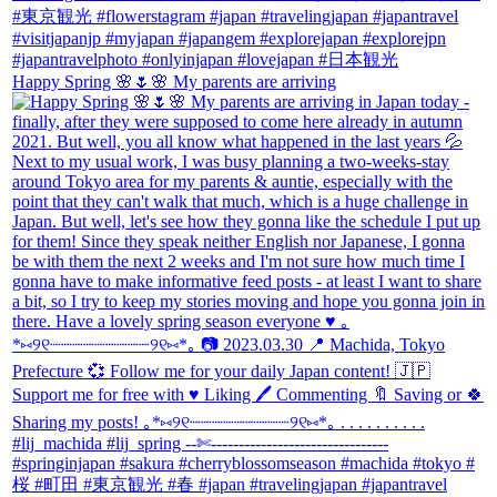
Happy Spring 🌸🌷🌸 My parents are arriving